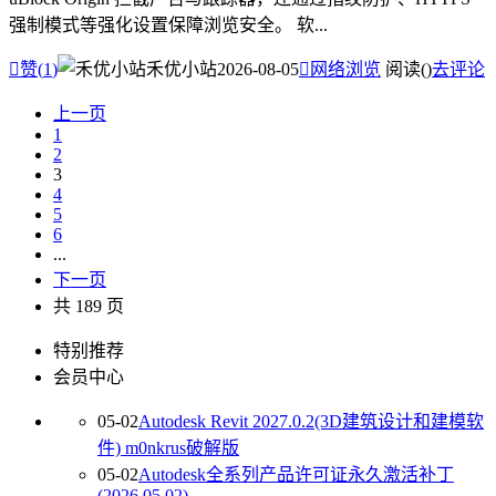
强制模式等强化设置保障浏览安全。 软...

赞(
1
)
禾优小站
2026-08-05

网络浏览
阅读(
)
去评论
上一页
1
2
3
4
5
6
...
下一页
共 189 页
特别推荐
会员中心
05-02
Autodesk Revit 2027.0.2(3D建筑设计和建模软
件) m0nkrus破解版
05-02
Autodesk全系列产品许可证永久激活补丁
(2026.05.02)