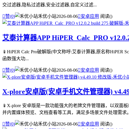
交过滤器,隐私过滤器,安全过滤器,自定义过滤...

赞(
0
)
禾优小站
2026-08-06

安卓应用
阅读(
)
艾泰计算器APP HiPER_Calc_PRO v12.0.2
📱HiPER Calc Pro破解版(中文称呼:艾泰计算器,原名称HiPE
函数强大功...

赞(
0
)
禾优小站
2026-08-06

安卓应用
阅读(
)
X-plore安卓版(安卓手机文件管理器) v4.49
📱X-plore 安卓版是一款功能强大的老牌文件管理器，以
并内置媒体预览、文档查看等工具，满足多场景文件处理需求。 .

赞(
0
)
禾优小站
2026-08-06

安卓应用
阅读(
)