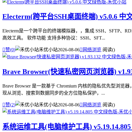
Electerm(跨平台SSH桌面终端) v5.0.6 
Electerm是一个跨平台的终端模拟器，，集成 SSH、SF
高效工具。 软件功能 支持多种协议：SSH、SFT...

赞(
0
)
禾优小站
2026-08-06

网络浏览
阅读(
)
Brave Browser(快速私密网页浏览器) v1.
Brave Browser 是一款基于 Chromium 内核的
现从浏览、搜索到数据同步的全方位隐私保护，...

赞(
2
)
禾优小站
2026-08-06

网络浏览
阅读(
)
系统运维工具(电脑维护工具) v5.19.14.8