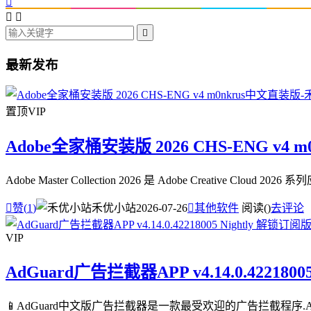




最新发布
置顶
VIP
Adobe全家桶安装版 2026 CHS-ENG v4 
Adobe Master Collection 2026 是 Adobe Creative

赞(
1
)
禾优小站
2026-07-26

其他软件
阅读(
)
去评论
VIP
AdGuard广告拦截器APP v4.14.0.4221800
📱AdGuard中文版广告拦截器是一款最受欢迎的广告拦截程序.A