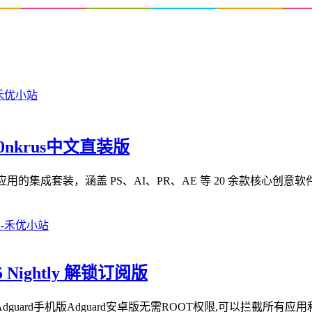
m0nkrus中文直装版
 Cloud 2026 系列应用的集成套装，涵盖 PS、AI、PR、AE 等 20 余款核
5 Nightly 解锁订阅版
dguard手机版Adguard安卓版无需ROOT权限,可以拦截所