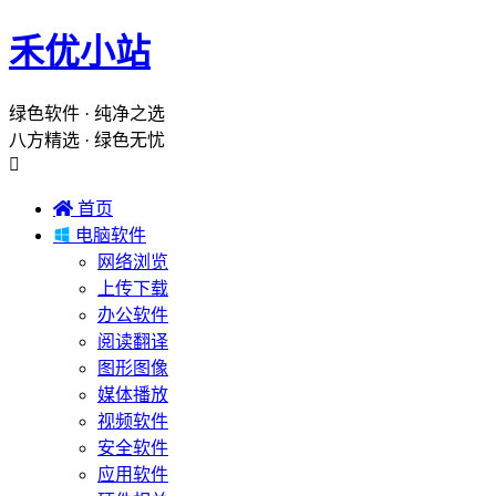
禾优小站
绿色软件 · 纯净之选
八方精选 · 绿色无忧


首页

电脑软件
网络浏览
上传下载
办公软件
阅读翻译
图形图像
媒体播放
视频软件
安全软件
应用软件