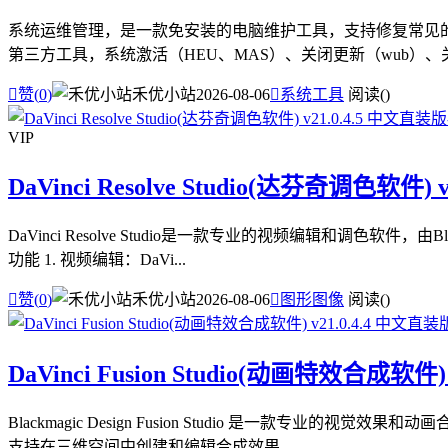
系统运维管理，是一款免安装的电脑维护工具，支持修复常见的电
第三方工具，系统激活（HEU、MAS）、关闭更新（wub）、关闭

赞(
0
)
禾优小站
2026-08-06

系统工具
阅读(
)
VIP
DaVinci Resolve Studio(达芬奇调色软件) 
DaVinci Resolve Studio是一款专业的视频编辑和调
功能 1. 视频编辑：DaVi...

赞(
0
)
禾优小站
2026-08-06

图形图像
阅读(
)
DaVinci Fusion Studio(动画特效合成软件)
Blackmagic Design Fusion Studio 是一
支持在三维空间中创建和编辑合成效果，...