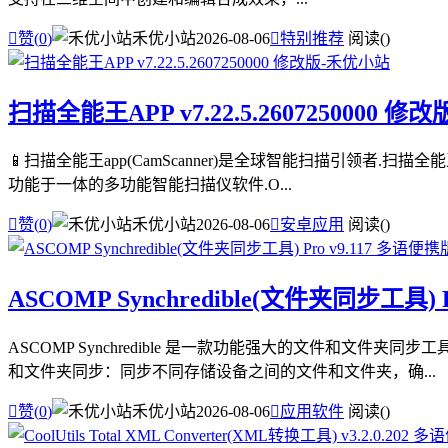

赞(
0
)
禾优小站
2026-08-06

特别推荐
阅读(
)
扫描全能王APP v7.22.5.2607250000 修改
📱扫描全能王app(CamScanner)是全球智能扫描引领者.扫
功能于一体的多功能智能扫描仪软件.O...

赞(
0
)
禾优小站
2026-08-06

安卓应用
阅读(
)
ASCOMP Synchredible(文件夹同步工具) 
ASCOMP Synchredible 是一款功能强大的文件和
和文件夹同步：同步不同存储设备之间的文件和文件夹，确...

赞(
0
)
禾优小站
2026-08-06

应用软件
阅读(
)