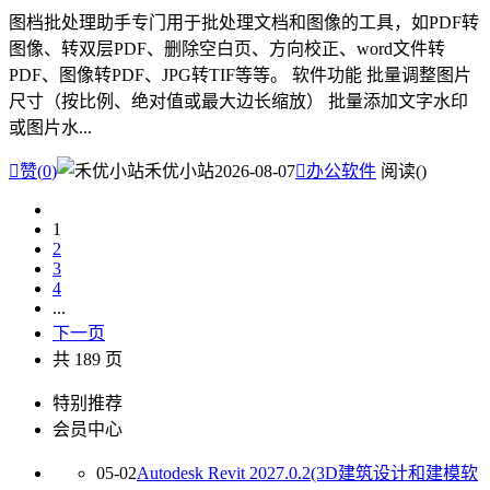
图档批处理助手专门用于批处理文档和图像的工具，如PDF转
图像、转双层PDF、删除空白页、方向校正、word文件转
PDF、图像转PDF、JPG转TIF等等。 软件功能 批量调整图片
尺寸（按比例、绝对值或最大边长缩放） 批量添加文字水印
或图片水...

赞(
0
)
禾优小站
2026-08-07

办公软件
阅读(
)
1
2
3
4
...
下一页
共 189 页
特别推荐
会员中心
05-02
Autodesk Revit 2027.0.2(3D建筑设计和建模软