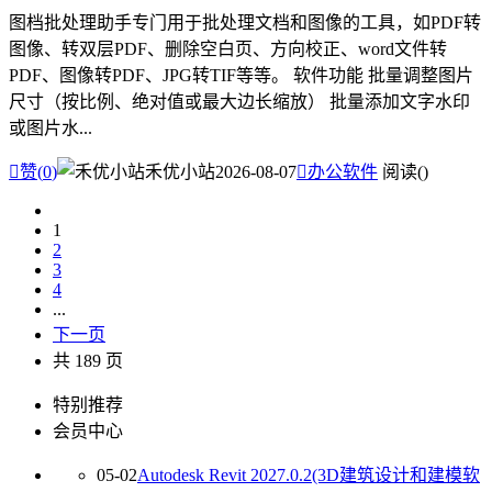
图档批处理助手专门用于批处理文档和图像的工具，如PDF转
图像、转双层PDF、删除空白页、方向校正、word文件转
PDF、图像转PDF、JPG转TIF等等。 软件功能 批量调整图片
尺寸（按比例、绝对值或最大边长缩放） 批量添加文字水印
或图片水...

赞(
0
)
禾优小站
2026-08-07

办公软件
阅读(
)
1
2
3
4
...
下一页
共 189 页
特别推荐
会员中心
05-02
Autodesk Revit 2027.0.2(3D建筑设计和建模软