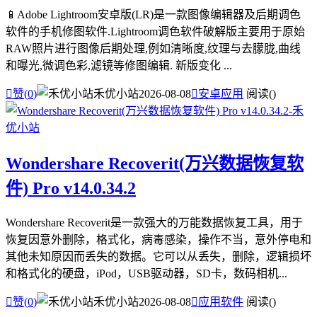
📱Adobe Lightroom安卓版(LR)是一款图像编辑器及后期调色
软件的手机修图软件.Lightroom调色软件破解版主要用于原始
RAW照片进行图像后期处理,例如清晰度,纹理与去朦胧,曲线
和曝光,微调色彩,滤镜等修图编辑. 新版变化 ...

赞(
0
)
禾优小站
2026-08-08

安卓应用
阅读(
)
Wondershare Recoverit(万兴数据恢复软
件) Pro v14.0.34.2
Wondershare Recoverit是一款强大的万能数据恢复工具，用于
恢复因意外删除，格式化，病毒感染，操作不当，意外停电和
其他未知原因而丢失的数据。它可以从丢失，删除，逻辑损坏
和格式化的硬盘，iPod，USB驱动器，SD卡，数码相机...

赞(
0
)
禾优小站
2026-08-08

应用软件
阅读(
)