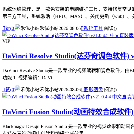
系统运维管理，是一款免安装的电脑维护工具，支持修复常见的电
第三方工具，系统激活（HEU、MAS）、关闭更新（wub）、关闭

赞(
0
)
禾优小站
2026-08-06

系统工具
阅读(
)
VIP
DaVinci Resolve Studio(达芬奇调色软件) 
DaVinci Resolve Studio是一款专业的视频编辑和调
功能 1. 视频编辑：DaVi...

赞(
0
)
禾优小站
2026-08-06

图形图像
阅读(
)
DaVinci Fusion Studio(动画特效合成软件)
Blackmagic Design Fusion Studio 是一
支持在三维空间中创建和编辑合成效果，...