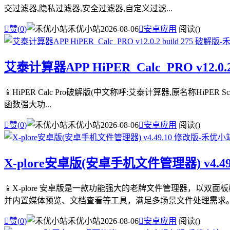
交过滤器,隐私过滤器,安全过滤器,自定义过滤...

赞(
0
)
禾优小站
2026-08-06

安卓应用
阅读(
)
艾泰计算器APP HiPER_Calc_PRO v12.0.2
📱HiPER Calc Pro破解版(中文称呼:艾泰计算器,原名称HiPE
函数强大功...

赞(
0
)
禾优小站
2026-08-06

安卓应用
阅读(
)
X-plore安卓版(安卓手机文件管理器) v4.49
📱X-plore 安卓版是一款功能强大的老牌文件管理器，以
并内置媒体预览、文档查看等工具，满足多场景文件处理需求。 .

赞(
0
)
禾优小站
2026-08-06

安卓应用
阅读(
)