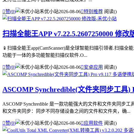

赞(
0
)
禾优小站
2026-08-06

特别推荐
阅读(
)
扫描全能王APP v7.22.5.2607250000 修改
📱扫描全能王app(CamScanner)是全球智能扫描引领者.扫
功能于一体的多功能智能扫描仪软件.O...

赞(
0
)
禾优小站
2026-08-06

安卓应用
阅读(
)
ASCOMP Synchredible(文件夹同步工具) 
ASCOMP Synchredible 是一款功能强大的文件和
和文件夹同步：同步不同存储设备之间的文件和文件夹，确...

赞(
0
)
禾优小站
2026-08-06

应用软件
阅读(
)