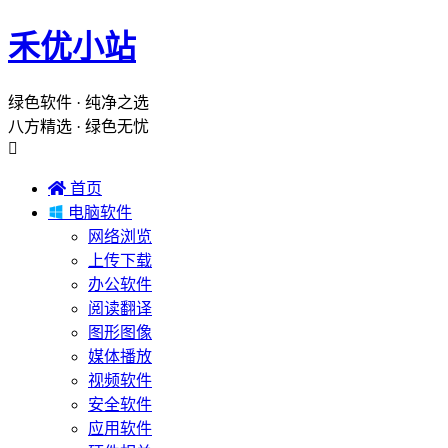
禾优小站
绿色软件 · 纯净之选
八方精选 · 绿色无忧


首页

电脑软件
网络浏览
上传下载
办公软件
阅读翻译
图形图像
媒体播放
视频软件
安全软件
应用软件