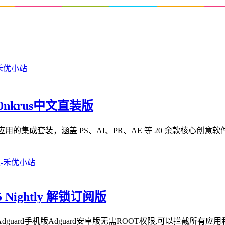
m0nkrus中文直装版
 Cloud 2026 系列应用的集成套装，涵盖 PS、AI、PR、AE 等 20 余款核
5 Nightly 解锁订阅版
dguard手机版Adguard安卓版无需ROOT权限,可以拦截所