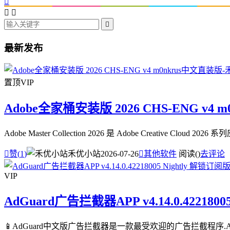




最新发布
置顶
VIP
Adobe全家桶安装版 2026 CHS-ENG v4 
Adobe Master Collection 2026 是 Adobe Creative

赞(
1
)
禾优小站
2026-07-26

其他软件
阅读(
)
去评论
VIP
AdGuard广告拦截器APP v4.14.0.4221800
📱AdGuard中文版广告拦截器是一款最受欢迎的广告拦截程序.A