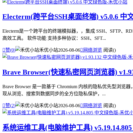
Electerm(跨平台SSH桌面终端) v5.0.6 
Electerm是一个跨平台的终端模拟器，，集成 SSH、SF
高效工具。 软件功能 支持多种协议：SSH、SFT...

赞(
0
)
禾优小站
2026-08-06

网络浏览
阅读(
)
Brave Browser(快速私密网页浏览器) v1.
Brave Browser 是一款基于 Chromium 内核的
现从浏览、搜索到数据同步的全方位隐私保护，...

赞(
2
)
禾优小站
2026-08-06

网络浏览
阅读(
)
系统运维工具(电脑维护工具) v5.19.14.8