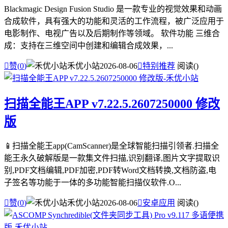
Blackmagic Design Fusion Studio 是一款专业的视觉效果和动画
合成软件，具有强大的功能和灵活的工作流程，被广泛应用于
电影制作、电视广告以及后期制作等领域。 软件功能 三维合
成：支持在三维空间中创建和编辑合成效果，...

赞(
0
)
禾优小站
2026-08-06

特别推荐
阅读(
)
扫描全能王APP v7.22.5.2607250000 修改
版
📱扫描全能王app(CamScanner)是全球智能扫描引领者.扫描全
能王永久破解版是一款集文件扫描,识别翻译,图片文字提取识
别,PDF文档编辑,PDF加密,PDF转Word文档转换,文档防盗,电
子签名等功能于一体的多功能智能扫描仪软件.O...

赞(
0
)
禾优小站
2026-08-06

安卓应用
阅读(
)