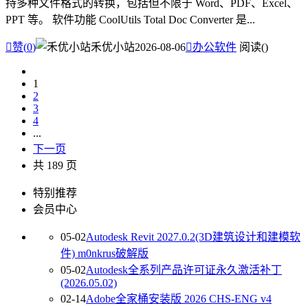
持多种文件格式的转换，包括但不限于 Word、PDF、Excel、
PPT 等。 软件功能 CoolUtils Total Doc Converter 是...

赞(
0
)
禾优小站
2026-08-06

办公软件
阅读(
)
1
2
3
4
...
下一页
共 189 页
特别推荐
会员中心
05-02
Autodesk Revit 2027.0.2(3D建筑设计和建模软
件) m0nkrus破解版
05-02
Autodesk全系列产品许可证永久激活补丁
(2026.05.02)
02-14
Adobe全家桶安装版 2026 CHS-ENG v4