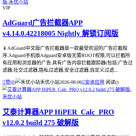
VIP
AdGuard广告拦截器APP
v4.14.0.42218005 Nightly 解锁订阅版
📱AdGuard中文版广告拦截器是一款最受欢迎的广告拦截程
序.Adguard手机版Adguard安卓版无需ROOT权限,可以拦截所
有应用和浏览器的广告.具有广告内容拦截跟踪器(包括:广告过
滤器,社交过滤器,隐私过滤器,安全过滤器,自定义过滤...

赞(
0
)
禾优小站
2026-08-06

安卓应用
阅读(
)
艾泰计算器APP HiPER_Calc_PRO
v12.0.2 build 275 破解版