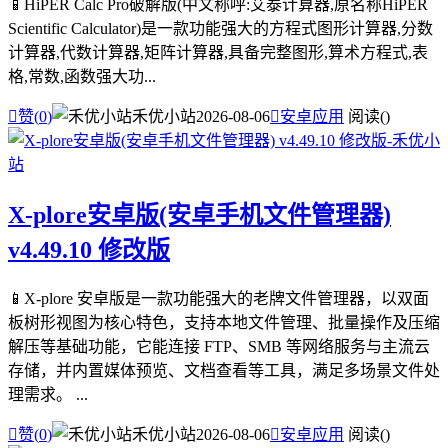
📱HiPER Calc Pro破解版(中文称呼:艾泰计算器,原名称HiPER
Scientific Calculator)是一款功能强大的方程式图形计算器,分数
计算器,代数计算器,矩阵计算器,具备完整图形,算术方程式,表
格,常数,函数强大功...

赞(
0
)
禾优小站
2026-08-06

安卓应用
阅读(
)
X-plore安卓版(安卓手机文件管理器)
v4.49.10 修改版
📱X-plore 安卓版是一款功能强大的老牌文件管理器，以双面
板树形视图为核心特色，支持本地文件管理、批量操作及压缩
解压等基础功能，它能连接 FTP、SMB 等网络服务与主流云
存储，并内置媒体预览、文档查看等工具，满足多场景文件处
理需求。 ...

赞(
0
)
禾优小站
2026-08-06

安卓应用
阅读(
)