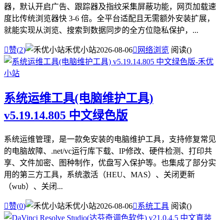
器，默认开启广告、跟踪器及指纹采集屏蔽功能，网页加载速
度比传统浏览器快 3-6 倍。全平台适配且无需额外安装扩展，
就能实现从浏览、搜索到数据同步的全方位隐私保护，...

赞(
2
)
禾优小站
2026-08-06

网络浏览
阅读(
)
系统运维工具(电脑维护工具)
v5.19.14.805 中文绿色版
系统运维管理，是一款免安装的电脑维护工具，支持修复常见
的电脑故障、.net/vc运行库下载、IP修改、硬件检测、打印共
享、文件加密、图种制作，优盘写入保护等。也集成了部分实
用的第三方工具，系统激活（HEU、MAS）、关闭更新
（wub）、关闭...

赞(
0
)
禾优小站
2026-08-06

系统工具
阅读(
)