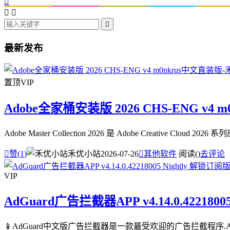




最新发布
置顶
VIP
Adobe全家桶安装版 2026 CHS-ENG v4 
Adobe Master Collection 2026 是 Adobe Creative

赞(
1
)
禾优小站
2026-07-26

其他软件
阅读(
)
去评论
VIP
AdGuard广告拦截器APP v4.14.0.4221800
📱AdGuard中文版广告拦截器是一款最受欢迎的广告拦截程序.A