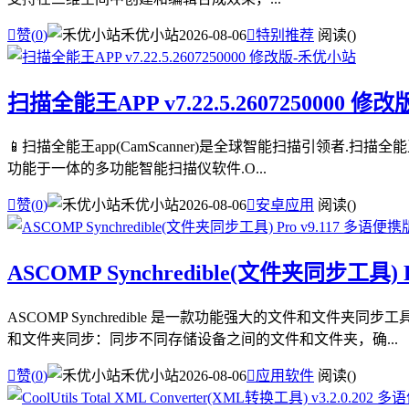

赞(
0
)
禾优小站
2026-08-06

特别推荐
阅读(
)
扫描全能王APP v7.22.5.2607250000 修改
📱扫描全能王app(CamScanner)是全球智能扫描引领者.扫
功能于一体的多功能智能扫描仪软件.O...

赞(
0
)
禾优小站
2026-08-06

安卓应用
阅读(
)
ASCOMP Synchredible(文件夹同步工具) 
ASCOMP Synchredible 是一款功能强大的文件和
和文件夹同步：同步不同存储设备之间的文件和文件夹，确...

赞(
0
)
禾优小站
2026-08-06

应用软件
阅读(
)