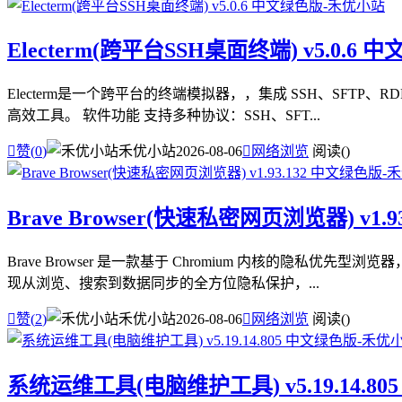
Electerm(跨平台SSH桌面终端) v5.0.6 
Electerm是一个跨平台的终端模拟器，，集成 SSH、SF
高效工具。 软件功能 支持多种协议：SSH、SFT...

赞(
0
)
禾优小站
2026-08-06

网络浏览
阅读(
)
Brave Browser(快速私密网页浏览器) v1.
Brave Browser 是一款基于 Chromium 内核的
现从浏览、搜索到数据同步的全方位隐私保护，...

赞(
2
)
禾优小站
2026-08-06

网络浏览
阅读(
)
系统运维工具(电脑维护工具) v5.19.14.8