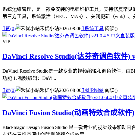
系统运维管理，是一款免安装的电脑维护工具，支持修复常见的电
第三方工具，系统激活（HEU、MAS）、关闭更新（wub）、关闭

赞(
0
)
禾优小站
2026-08-06

系统工具
阅读(
)
VIP
DaVinci Resolve Studio(达芬奇调色软件) 
DaVinci Resolve Studio是一款专业的视频编辑和调
功能 1. 视频编辑：DaVi...

赞(
0
)
禾优小站
2026-08-06

图形图像
阅读(
)
DaVinci Fusion Studio(动画特效合成软件)
Blackmagic Design Fusion Studio 是一
支持在三维空间中创建和编辑合成效果，...