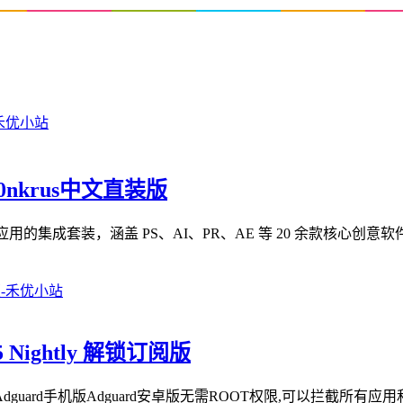
m0nkrus中文直装版
 Cloud 2026 系列应用的集成套装，涵盖 PS、AI、PR、AE 等 20 余款核
5 Nightly 解锁订阅版
dguard手机版Adguard安卓版无需ROOT权限,可以拦截所