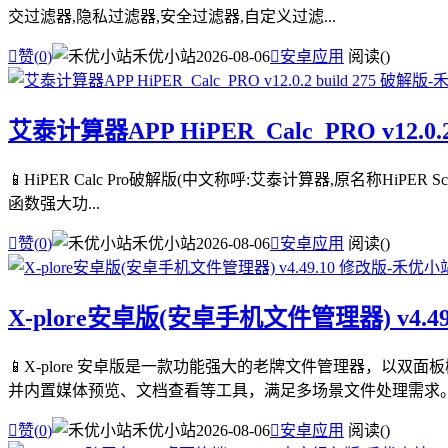
交过滤器,隐私过滤器,安全过滤器,自定义过滤...

赞(
0
)
禾优小站
2026-08-06

安卓应用
阅读(
)
艾泰计算器APP HiPER_Calc_PRO v12.0.2
📱HiPER Calc Pro破解版(中文称呼:艾泰计算器,原名称HiPE
函数强大功...

赞(
0
)
禾优小站
2026-08-06

安卓应用
阅读(
)
X-plore安卓版(安卓手机文件管理器) v4.49
📱X-plore 安卓版是一款功能强大的老牌文件管理器，以
并内置媒体预览、文档查看等工具，满足多场景文件处理需求。 .

赞(
0
)
禾优小站
2026-08-06

安卓应用
阅读(
)