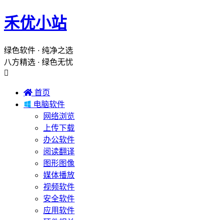
禾优小站
绿色软件 · 纯净之选
八方精选 · 绿色无忧


首页

电脑软件
网络浏览
上传下载
办公软件
阅读翻译
图形图像
媒体播放
视频软件
安全软件
应用软件