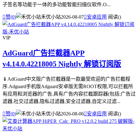
子签名等功能于一体的多功能智能扫描仪软件.O...

赞(
0
)
禾优小站
2026-08-07

安卓应用
阅读(
)
VIP
AdGuard广告拦截器APP
v4.14.0.42218005 Nightly 解锁订阅版
📱AdGuard中文版广告拦截器是一款最受欢迎的广告拦截程
序.Adguard手机版Adguard安卓版无需ROOT权限,可以拦截所
有应用和浏览器的广告.具有广告内容拦截跟踪器(包括:广告过
滤器,社交过滤器,隐私过滤器,安全过滤器,自定义过滤...

赞(
0
)
禾优小站
2026-08-06

安卓应用
阅读(
)