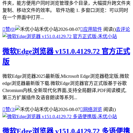
件夹，能方便用户同时浏览管理多个目录，大幅提升跨文件夹
复制、移动文件的效率。 软件功能 1. 多窗口浏览：可以同时
在一个界面中打开...

赞(
0
)
禾优小站
2026-08-07

应用软件
阅读(
)
去评论
微软Edge浏览器 v151.0.4129.72 官方正式
版
微软Edge浏览器2025最新版,Microsoft Edge浏览器稳定版,微软
edge浏览器最新版下载.微软Edge浏览器官方正式版基于谷歌
Chromium内核,全新现代化界面,支持全局翻译,PDF阅读模式,
第三方扩展插件及语音朗读等系列...

赞(
3
)
禾优小站
2026-08-07

网络浏览
阅读(
)
微软Edge浏览器 v151.0.4129.72 多语便携