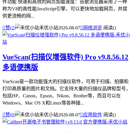
件功能 快速和高效的网页加载速度：谷歌浏览器采用了一种
称为V8的高性能JavaScript引擎，可以更快地加载网页，并提
供更流畅的网...

赞(
2
)
禾优小站
2026-08-07

网络浏览
阅读(
)
VueScan(扫描仪增强软件) Pro v9.8.56.12
多语便携版
VueScan是一款功能强大的扫描仪软件，可用于扫描、拍摄和
打印高质量的图片和文档。它支持大量的扫描仪品牌和型号，
包括HP、Canon、Epson、Nikon、Brother等，而且可以在
Windows、Mac OS X和Linux等各种操...

赞(
0
)
禾优小站
2026-08-07

应用软件
阅读(
)