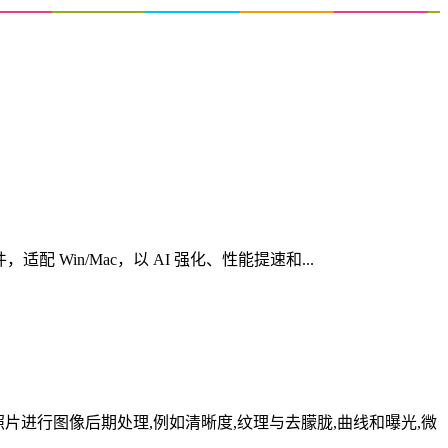
心创意软件，适配 Win/Mac，以 AI 强化、性能提速和...
RAW照片进行图像后期处理,例如清晰度,纹理与去朦胧,曲线和曝光,微