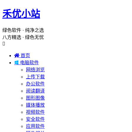
禾优小站
绿色软件 · 纯净之选
八方精选 · 绿色无忧


首页

电脑软件
网络浏览
上传下载
办公软件
阅读翻译
图形图像
媒体播放
视频软件
安全软件
应用软件