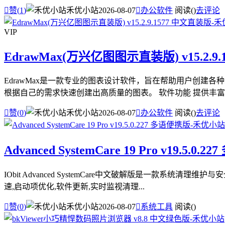

赞(
1
)
禾优小站
2026-08-07

办公软件
阅读(
)
去评论
VIP
EdrawMax(万兴亿图图示直装版) v15.2.9
EdrawMax是一款专业的图表设计软件，旨在帮助用户创
根据自己的需求快速创建出高质量的图表。 软件功能 提供丰富的

赞(
0
)
禾优小站
2026-08-07

办公软件
阅读(
)
去评论
Advanced SystemCare 19 Pro v19.5.0.
IObit Advanced SystemCare中文破解版是一款
速,启动项优化,软件更新,实时监视清理...

赞(
0
)
禾优小站
2026-08-07

系统工具
阅读(
)