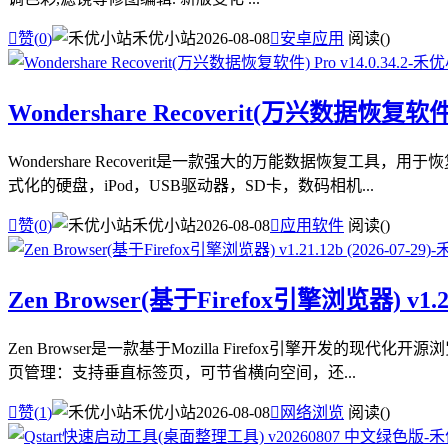

赞(
0
)
禾优小站
2026-08-08

安卓应用
阅读(
)
Wondershare Recoverit(万兴数据恢复软件) P
Wondershare Recoverit是一款强大的万能数据
式化的硬盘，iPod，USB驱动器，SD卡，数码相机...

赞(
0
)
禾优小站
2026-08-08

应用软件
阅读(
)
Zen Browser(基于Firefox引擎浏览器) v1.21.
Zen Browser是一款基于Mozilla Firefox引
页管理：支持垂直标签页，可节省横向空间，还...

赞(
1
)
禾优小站
2026-08-08

网络浏览
阅读(
)