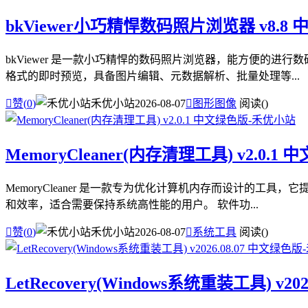
bkViewer小巧精悍数码照片浏览器 v8.8
bkViewer 是一款小巧精悍的数码照片浏览器，能方便的进行
格式的即时预览，具备图片编辑、元数据解析、批量处理等...

赞(
0
)
禾优小站
2026-08-07

图形图像
阅读(
)
MemoryCleaner(内存清理工具) v2.0.1
MemoryCleaner 是一款专为优化计算机内存而设计的工具
和效率，适合需要保持系统高性能的用户。 软件功...

赞(
0
)
禾优小站
2026-08-07

系统工具
阅读(
)
LetRecovery(Windows系统重装工具) v20