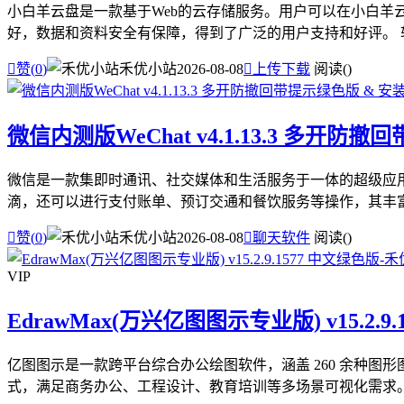
小白羊云盘是一款基于Web的云存储服务。用户可以在小白
好，数据和资料安全有保障，得到了广泛的用户支持和好评。 软件

赞(
0
)
禾优小站
2026-08-08

上传下载
阅读(
)
微信内测版WeChat v4.1.13.3 多开防
微信是一款集即时通讯、社交媒体和生活服务于一体的超级应
滴，还可以进行支付账单、预订交通和餐饮服务等操作，其丰富的

赞(
0
)
禾优小站
2026-08-08

聊天软件
阅读(
)
VIP
EdrawMax(万兴亿图图示专业版) v15.2.9
亿图图示是一款跨平台综合办公绘图软件，涵盖 260 余种图
式，满足商务办公、工程设计、教育培训等多场景可视化需求。 软