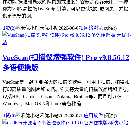
件功能 快速和高效的网页加载速度：谷歌浏览器采用了一种
称为V8的高性能JavaScript引擎，可以更快地加载网页，并提
供更流畅的网...

赞(
2
)
禾优小站
2026-08-07

网络浏览
阅读(
)
VueScan(扫描仪增强软件) Pro v9.8.56.12
多语便携版
VueScan是一款功能强大的扫描仪软件，可用于扫描、拍摄和
打印高质量的图片和文档。它支持大量的扫描仪品牌和型号，
包括HP、Canon、Epson、Nikon、Brother等，而且可以在
Windows、Mac OS X和Linux等各种操...

赞(
0
)
禾优小站
2026-08-07

应用软件
阅读(
)