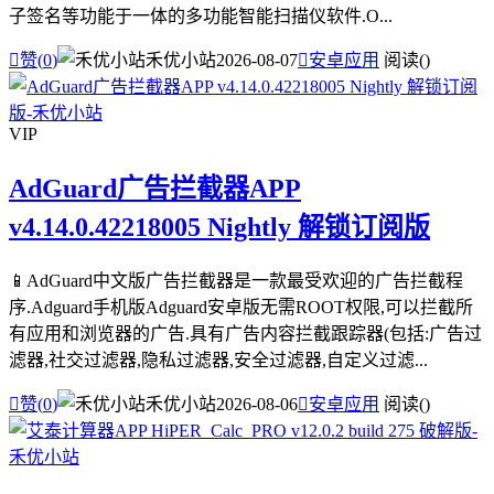
子签名等功能于一体的多功能智能扫描仪软件.O...

赞(
0
)
禾优小站
2026-08-07

安卓应用
阅读(
)
VIP
AdGuard广告拦截器APP
v4.14.0.42218005 Nightly 解锁订阅版
📱AdGuard中文版广告拦截器是一款最受欢迎的广告拦截程
序.Adguard手机版Adguard安卓版无需ROOT权限,可以拦截所
有应用和浏览器的广告.具有广告内容拦截跟踪器(包括:广告过
滤器,社交过滤器,隐私过滤器,安全过滤器,自定义过滤...

赞(
0
)
禾优小站
2026-08-06

安卓应用
阅读(
)