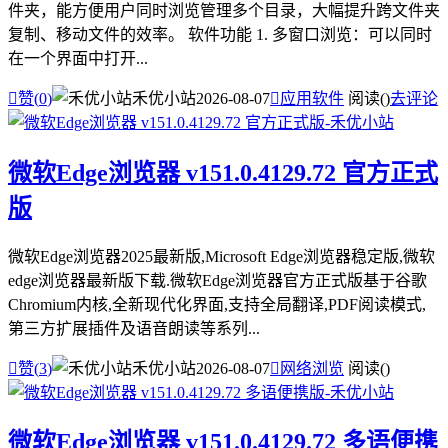
件夹，能方便用户同时浏览管理多个目录，大幅提升跨文件夹
复制、移动文件的效率。 软件功能 1. 多窗口浏览：可以同时
在一个界面中打开...

赞(
0
)
禾优小站
2026-08-07

应用软件
阅读(
)
去评论
微软Edge浏览器 v151.0.4129.72 官方正式
版
微软Edge浏览器2025最新版,Microsoft Edge浏览器稳定版,微软
edge浏览器最新版下载.微软Edge浏览器官方正式版基于谷歌
Chromium内核,全新现代化界面,支持全局翻译,PDF阅读模式,
第三方扩展插件及语音朗读等系列...

赞(
3
)
禾优小站
2026-08-07

网络浏览
阅读(
)
微软Edge浏览器 v151.0.4129.72 多语便携