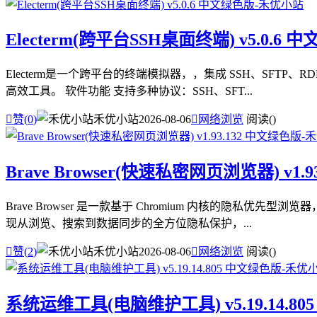
Electerm(跨平台SSH桌面终端) v5.0.6 
Electerm是一个跨平台的终端模拟器，，集成 SSH、SF
高效工具。 软件功能 支持多种协议：SSH、SFT...

赞(
0
)
禾优小站
2026-08-06

网络浏览
阅读(
)
Brave Browser(快速私密网页浏览器) v1.
Brave Browser 是一款基于 Chromium 内核的
现从浏览、搜索到数据同步的全方位隐私保护，...

赞(
2
)
禾优小站
2026-08-06

网络浏览
阅读(
)
系统运维工具(电脑维护工具) v5.19.14.8