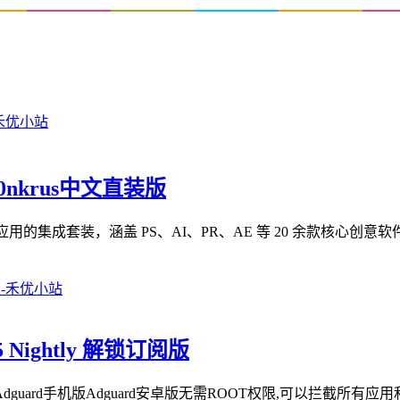
m0nkrus中文直装版
 Cloud 2026 系列应用的集成套装，涵盖 PS、AI、PR、AE 等 20 余款核
5 Nightly 解锁订阅版
dguard手机版Adguard安卓版无需ROOT权限,可以拦截所