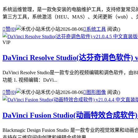
系统运维管理，是一款免安装的电脑维护工具，支持修复常见的电
第三方工具，系统激活（HEU、MAS）、关闭更新（wub）、关闭

赞(
0
)
禾优小站
2026-08-06

系统工具
阅读(
)
VIP
DaVinci Resolve Studio(达芬奇调色软件) 
DaVinci Resolve Studio是一款专业的视频编辑和调
功能 1. 视频编辑：DaVi...

赞(
0
)
禾优小站
2026-08-06

图形图像
阅读(
)
DaVinci Fusion Studio(动画特效合成软件)
Blackmagic Design Fusion Studio 是一
支持在三维空间中创建和编辑合成效果，...