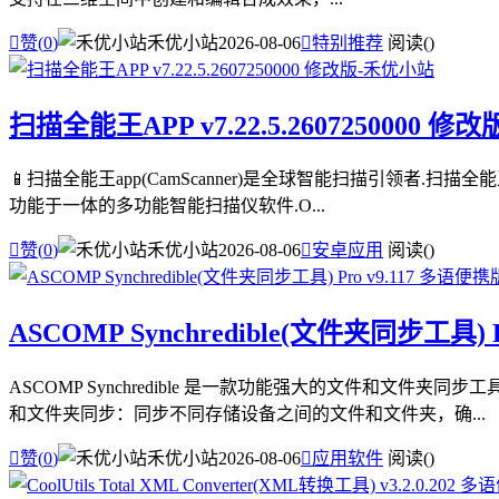

赞(
0
)
禾优小站
2026-08-06

特别推荐
阅读(
)
扫描全能王APP v7.22.5.2607250000 修改
📱扫描全能王app(CamScanner)是全球智能扫描引领者.扫
功能于一体的多功能智能扫描仪软件.O...

赞(
0
)
禾优小站
2026-08-06

安卓应用
阅读(
)
ASCOMP Synchredible(文件夹同步工具) 
ASCOMP Synchredible 是一款功能强大的文件和
和文件夹同步：同步不同存储设备之间的文件和文件夹，确...

赞(
0
)
禾优小站
2026-08-06

应用软件
阅读(
)