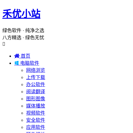
禾优小站
绿色软件 · 纯净之选
八方精选 · 绿色无忧


首页

电脑软件
网络浏览
上传下载
办公软件
阅读翻译
图形图像
媒体播放
视频软件
安全软件
应用软件