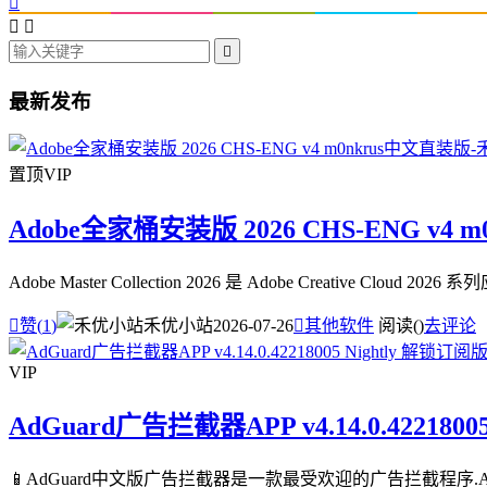




最新发布
置顶
VIP
Adobe全家桶安装版 2026 CHS-ENG v4 
Adobe Master Collection 2026 是 Adobe Creative

赞(
1
)
禾优小站
2026-07-26

其他软件
阅读(
)
去评论
VIP
AdGuard广告拦截器APP v4.14.0.4221800
📱AdGuard中文版广告拦截器是一款最受欢迎的广告拦截程序.A