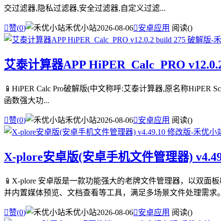
交过滤器,隐私过滤器,安全过滤器,自定义过滤...

赞(
0
)
禾优小站
2026-08-06

安卓应用
阅读(
)
艾泰计算器APP HiPER_Calc_PRO v12.0.2
📱HiPER Calc Pro破解版(中文称呼:艾泰计算器,原名称HiPE
函数强大功...

赞(
0
)
禾优小站
2026-08-06

安卓应用
阅读(
)
X-plore安卓版(安卓手机文件管理器) v4.49
📱X-plore 安卓版是一款功能强大的老牌文件管理器，以
并内置媒体预览、文档查看等工具，满足多场景文件处理需求。 .

赞(
0
)
禾优小站
2026-08-06

安卓应用
阅读(
)