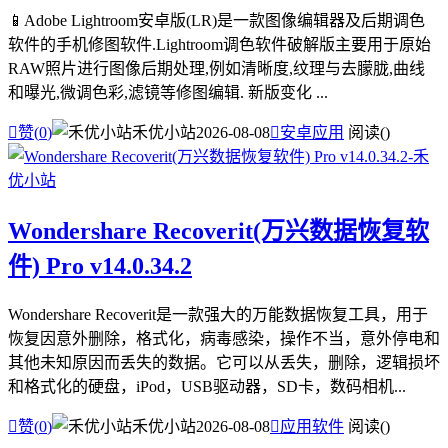
📱Adobe Lightroom安卓版(LR)是一款图像编辑器及后期调色
软件的手机修图软件.Lightroom调色软件破解版主要用于原始
RAW照片进行图像后期处理,例如清晰度,纹理与去朦胧,曲线
和曝光,微调色彩,滤镜等修图编辑. 新版变化 ...

赞(
0
)
禾优小站
2026-08-08

安卓应用
阅读(
)
Wondershare Recoverit(万兴数据恢复软
件) Pro v14.0.34.2
Wondershare Recoverit是一款强大的万能数据恢复工具，用于
恢复因意外删除，格式化，病毒感染，操作不当，意外停电和
其他未知原因而丢失的数据。它可以从丢失，删除，逻辑损坏
和格式化的硬盘，iPod，USB驱动器，SD卡，数码相机...

赞(
0
)
禾优小站
2026-08-08

应用软件
阅读(
)