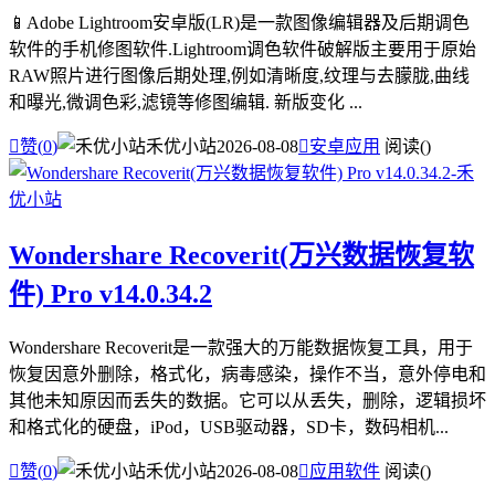
📱Adobe Lightroom安卓版(LR)是一款图像编辑器及后期调色
软件的手机修图软件.Lightroom调色软件破解版主要用于原始
RAW照片进行图像后期处理,例如清晰度,纹理与去朦胧,曲线
和曝光,微调色彩,滤镜等修图编辑. 新版变化 ...

赞(
0
)
禾优小站
2026-08-08

安卓应用
阅读(
)
Wondershare Recoverit(万兴数据恢复软
件) Pro v14.0.34.2
Wondershare Recoverit是一款强大的万能数据恢复工具，用于
恢复因意外删除，格式化，病毒感染，操作不当，意外停电和
其他未知原因而丢失的数据。它可以从丢失，删除，逻辑损坏
和格式化的硬盘，iPod，USB驱动器，SD卡，数码相机...

赞(
0
)
禾优小站
2026-08-08

应用软件
阅读(
)