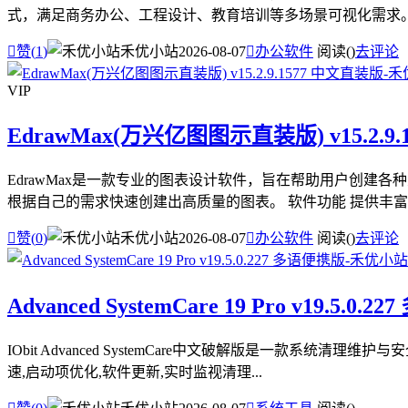
式，满足商务办公、工程设计、教育培训等多场景可视化需求。 软

赞(
1
)
禾优小站
2026-08-07

办公软件
阅读(
)
去评论
VIP
EdrawMax(万兴亿图图示直装版) v15.2.9
EdrawMax是一款专业的图表设计软件，旨在帮助用户创
根据自己的需求快速创建出高质量的图表。 软件功能 提供丰富的

赞(
0
)
禾优小站
2026-08-07

办公软件
阅读(
)
去评论
Advanced SystemCare 19 Pro v19.5.0.
IObit Advanced SystemCare中文破解版是一款
速,启动项优化,软件更新,实时监视清理...