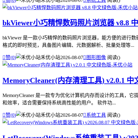

赞(
0
)
禾优小站
2026-08-07

系统工具
阅读(
)
bkViewer小巧精悍数码照片浏览器 v8.8
bkViewer 是一款小巧精悍的数码照片浏览器，能方便的进行
格式的即时预览，具备图片编辑、元数据解析、批量处理等...

赞(
0
)
禾优小站
2026-08-07

图形图像
阅读(
)
MemoryCleaner(内存清理工具) v2.0.1
MemoryCleaner 是一款专为优化计算机内存而设计的工具
和效率，适合需要保持系统高性能的用户。 软件功...

赞(
0
)
禾优小站
2026-08-07

系统工具
阅读(
)