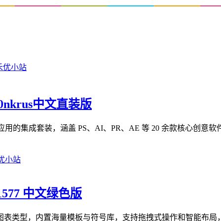
m0nkrus中文直装版
 Cloud 2026 系列应用的集成套装，涵盖 PS、AI、PR、AE 等 20 余款核
.1577 中文绿色版
形图表类型，内置海量模板与符号库，支持拖拽式操作和智能布局