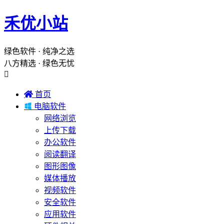
禾优小站
绿色软件 · 纯净之选
八方精选 · 绿色无忧


首页

电脑软件
网络浏览
上传下载
办公软件
阅读翻译
图形图像
媒体播放
视频软件
安全软件
应用软件