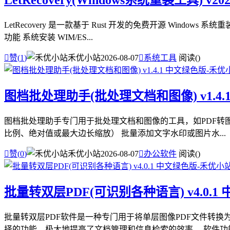
LetRecovery(Windows系统重装工具) v20
LetRecovery 是一款基于 Rust 开发的免费开源 Wind
功能 系统安装 WIM/ES...

赞(
1
)
禾优小站
2026-08-07

系统工具
阅读(
)
图档批处理助手(批处理文档和图像) v1.4.
图档批处理助手专门用于批处理文档和图像的工具，如PDF转图像、
比例、绝对值或最大边长缩放） 批量添加文字水印或图片水...

赞(
0
)
禾优小站
2026-08-07

办公软件
阅读(
)
批量转双层PDF(可识别各种语言) v4.0.1
批量转双层PDF软件是一种专门用于将单层图像PDF文件转换
择的功能，极大地提高了文档管理和信息检索的效率。 软件功能 1.