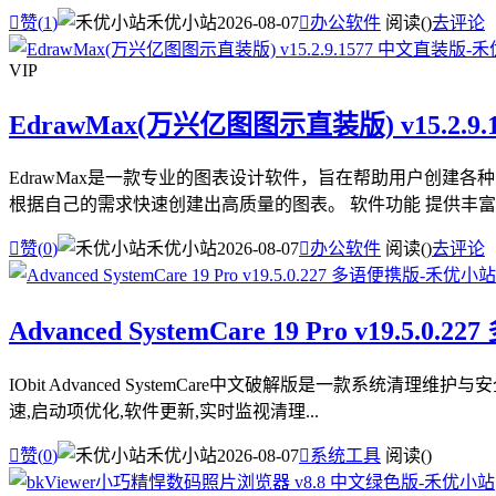

赞(
1
)
禾优小站
2026-08-07

办公软件
阅读(
)
去评论
VIP
EdrawMax(万兴亿图图示直装版) v15.2.9
EdrawMax是一款专业的图表设计软件，旨在帮助用户创
根据自己的需求快速创建出高质量的图表。 软件功能 提供丰富的

赞(
0
)
禾优小站
2026-08-07

办公软件
阅读(
)
去评论
Advanced SystemCare 19 Pro v19.5.0.
IObit Advanced SystemCare中文破解版是一款
速,启动项优化,软件更新,实时监视清理...

赞(
0
)
禾优小站
2026-08-07

系统工具
阅读(
)