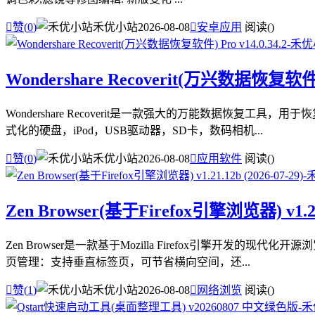

赞(
0
)
禾优小站
2026-08-08

安卓应用
阅读(
)
Wondershare Recoverit(万兴数据恢复软件) P
Wondershare Recoverit是一款强大的万能数据
式化的硬盘，iPod，USB驱动器，SD卡，数码相机...

赞(
0
)
禾优小站
2026-08-08

应用软件
阅读(
)
Zen Browser(基于Firefox引擎浏览器) v1.21.
Zen Browser是一款基于Mozilla Firefox引
页管理：支持垂直标签页，可节省横向空间，还...

赞(
1
)
禾优小站
2026-08-08

网络浏览
阅读(
)