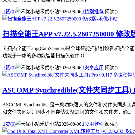

赞(
0
)
禾优小站
2026-08-06

特别推荐
阅读(
)
扫描全能王APP v7.22.5.2607250000 修改
📱扫描全能王app(CamScanner)是全球智能扫描引领者.扫
功能于一体的多功能智能扫描仪软件.O...

赞(
0
)
禾优小站
2026-08-06

安卓应用
阅读(
)
ASCOMP Synchredible(文件夹同步工具) 
ASCOMP Synchredible 是一款功能强大的文件和
和文件夹同步：同步不同存储设备之间的文件和文件夹，确...

赞(
0
)
禾优小站
2026-08-06

应用软件
阅读(
)