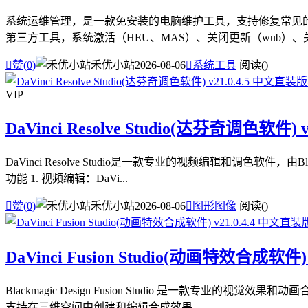
系统运维管理，是一款免安装的电脑维护工具，支持修复常见的电
第三方工具，系统激活（HEU、MAS）、关闭更新（wub）、关闭

赞(
0
)
禾优小站
2026-08-06

系统工具
阅读(
)
VIP
DaVinci Resolve Studio(达芬奇调色软件) 
DaVinci Resolve Studio是一款专业的视频编辑和调
功能 1. 视频编辑：DaVi...

赞(
0
)
禾优小站
2026-08-06

图形图像
阅读(
)
DaVinci Fusion Studio(动画特效合成软件)
Blackmagic Design Fusion Studio 是一
支持在三维空间中创建和编辑合成效果，...