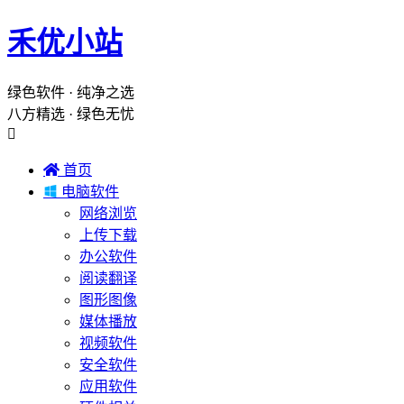
禾优小站
绿色软件 · 纯净之选
八方精选 · 绿色无忧


首页

电脑软件
网络浏览
上传下载
办公软件
阅读翻译
图形图像
媒体播放
视频软件
安全软件
应用软件