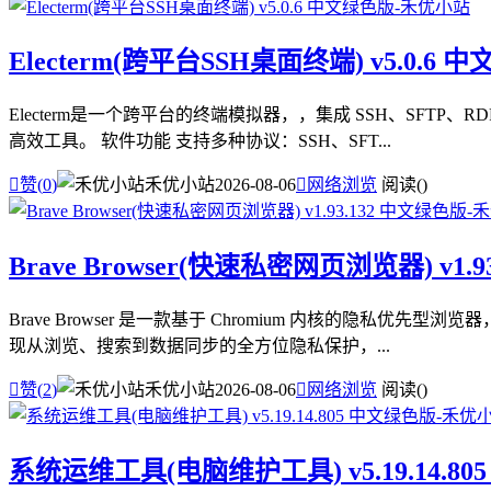
Electerm(跨平台SSH桌面终端) v5.0.6 
Electerm是一个跨平台的终端模拟器，，集成 SSH、SF
高效工具。 软件功能 支持多种协议：SSH、SFT...

赞(
0
)
禾优小站
2026-08-06

网络浏览
阅读(
)
Brave Browser(快速私密网页浏览器) v1.
Brave Browser 是一款基于 Chromium 内核的
现从浏览、搜索到数据同步的全方位隐私保护，...

赞(
2
)
禾优小站
2026-08-06

网络浏览
阅读(
)
系统运维工具(电脑维护工具) v5.19.14.8