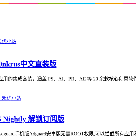
m0nkrus中文直装版
 Cloud 2026 系列应用的集成套装，涵盖 PS、AI、PR、AE 等 20 余款核
5 Nightly 解锁订阅版
dguard手机版Adguard安卓版无需ROOT权限,可以拦截所