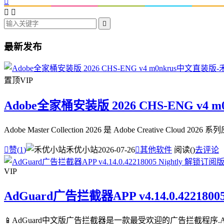




最新发布
置顶
VIP
Adobe全家桶安装版 2026 CHS-ENG v4 
Adobe Master Collection 2026 是 Adobe Creative

赞(
1
)
禾优小站
2026-07-26

其他软件
阅读(
)
去评论
VIP
AdGuard广告拦截器APP v4.14.0.4221800
📱AdGuard中文版广告拦截器是一款最受欢迎的广告拦截程序.A