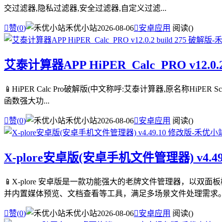
交过滤器,隐私过滤器,安全过滤器,自定义过滤...

赞(
0
)
禾优小站
2026-08-06

安卓应用
阅读(
)
艾泰计算器APP HiPER_Calc_PRO v12.0.2
📱HiPER Calc Pro破解版(中文称呼:艾泰计算器,原名称HiPE
函数强大功...

赞(
0
)
禾优小站
2026-08-06

安卓应用
阅读(
)
X-plore安卓版(安卓手机文件管理器) v4.49
📱X-plore 安卓版是一款功能强大的老牌文件管理器，以
并内置媒体预览、文档查看等工具，满足多场景文件处理需求。 .

赞(
0
)
禾优小站
2026-08-06

安卓应用
阅读(
)