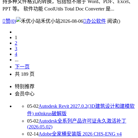
持多种文件格式的转换，包括但不限于 Word、PDF、Excel、
PPT 等。 软件功能 CoolUtils Total Doc Converter 是...

赞(
0
)
禾优小站
2026-08-06

办公软件
阅读(
)
1
2
3
4
...
下一页
共 189 页
特别推荐
会员中心
05-02
Autodesk Revit 2027.0.2(3D建筑设计和建模软
件) m0nkrus破解版
05-02
Autodesk全系列产品许可证永久激活补丁
(2026.05.02)
02-14
Adobe全家桶安装版 2026 CHS-ENG v4