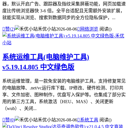
器，默认开启广告、跟踪器及指纹采集屏蔽功能，网页加载速
度比传统浏览器快 3-6 倍。全平台适配且无需额外安装扩展，
就能实现从浏览、搜索到数据同步的全方位隐私保护，...

赞(
2
)
禾优小站
2026-08-06

网络浏览
阅读(
)
系统运维工具(电脑维护工具)
v5.19.14.805 中文绿色版
系统运维管理，是一款免安装的电脑维护工具，支持修复常见
的电脑故障、.net/vc运行库下载、IP修改、硬件检测、打印共
享、文件加密、图种制作，优盘写入保护等。也集成了部分实
用的第三方工具，系统激活（HEU、MAS）、关闭更新
（wub）、关闭...

赞(
0
)
禾优小站
2026-08-06

系统工具
阅读(
)