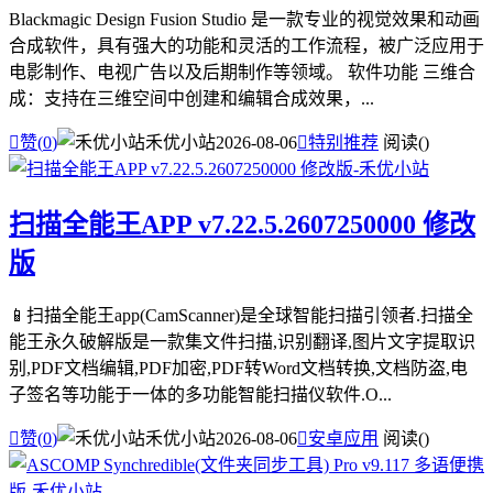
Blackmagic Design Fusion Studio 是一款专业的视觉效果和动画
合成软件，具有强大的功能和灵活的工作流程，被广泛应用于
电影制作、电视广告以及后期制作等领域。 软件功能 三维合
成：支持在三维空间中创建和编辑合成效果，...

赞(
0
)
禾优小站
2026-08-06

特别推荐
阅读(
)
扫描全能王APP v7.22.5.2607250000 修改
版
📱扫描全能王app(CamScanner)是全球智能扫描引领者.扫描全
能王永久破解版是一款集文件扫描,识别翻译,图片文字提取识
别,PDF文档编辑,PDF加密,PDF转Word文档转换,文档防盗,电
子签名等功能于一体的多功能智能扫描仪软件.O...

赞(
0
)
禾优小站
2026-08-06

安卓应用
阅读(
)