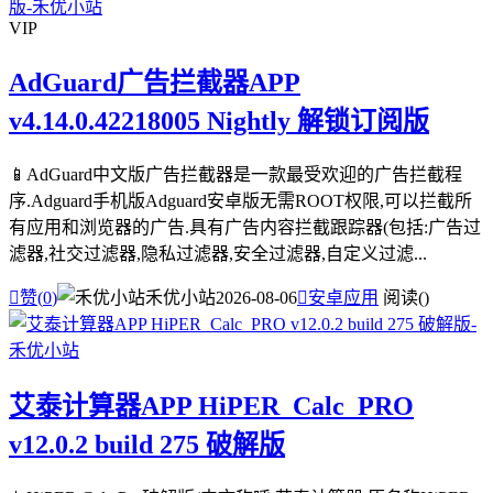
VIP
AdGuard广告拦截器APP
v4.14.0.42218005 Nightly 解锁订阅版
📱AdGuard中文版广告拦截器是一款最受欢迎的广告拦截程
序.Adguard手机版Adguard安卓版无需ROOT权限,可以拦截所
有应用和浏览器的广告.具有广告内容拦截跟踪器(包括:广告过
滤器,社交过滤器,隐私过滤器,安全过滤器,自定义过滤...

赞(
0
)
禾优小站
2026-08-06

安卓应用
阅读(
)
艾泰计算器APP HiPER_Calc_PRO
v12.0.2 build 275 破解版