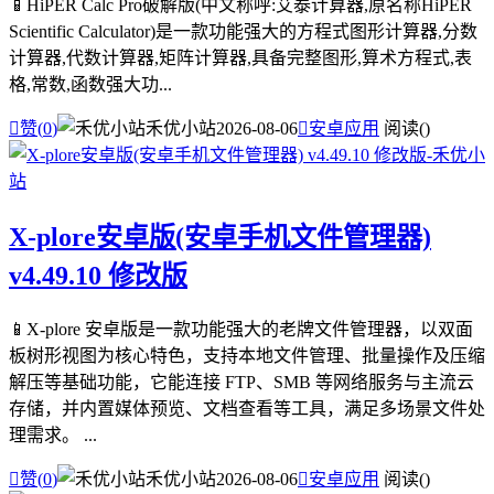
📱HiPER Calc Pro破解版(中文称呼:艾泰计算器,原名称HiPER
Scientific Calculator)是一款功能强大的方程式图形计算器,分数
计算器,代数计算器,矩阵计算器,具备完整图形,算术方程式,表
格,常数,函数强大功...

赞(
0
)
禾优小站
2026-08-06

安卓应用
阅读(
)
X-plore安卓版(安卓手机文件管理器)
v4.49.10 修改版
📱X-plore 安卓版是一款功能强大的老牌文件管理器，以双面
板树形视图为核心特色，支持本地文件管理、批量操作及压缩
解压等基础功能，它能连接 FTP、SMB 等网络服务与主流云
存储，并内置媒体预览、文档查看等工具，满足多场景文件处
理需求。 ...

赞(
0
)
禾优小站
2026-08-06

安卓应用
阅读(
)