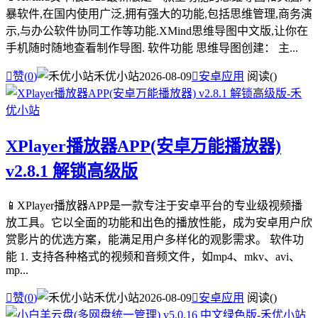
暴软件,在国内使用广泛,拥有强大的功能,包括思维管理,商务演
示,与办公软件协同工作等功能.XMind思维导图中文版,让你在
手机随时随地查看制作导图. 软件功能 思维导图创建： 主...

赞(
0
)
禾优小站
2026-08-09

安卓应用
阅读(
)
XPlayer播放器APP(安卓万能播放器)
v2.8.1 解锁高级版
📱XPlayer播放器APP是一款专注于安卓平台的专业级视频播
放工具。它以全面的功能和出色的播放性能，成为安卓用户欣
赏影片的优选方案，能满足用户多样化的观影需求。 软件功
能 1. 支持各种格式的视频和音频文件，如mp4、mkv、avi、
mp...

赞(
0
)
禾优小站
2026-08-09

安卓应用
阅读(
)