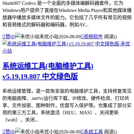
Shark007 Codecs 是一个全面的多媒体编解码器套件，它为
Windows用户提供了直接在Windows Media Player和其他媒体播
放器中播放多媒体文件的能力。它包括了几乎所有常见的视频
和音频格式的解码器和编码器，例如AV...

赞(
0
)
禾优小站
2026-08-09

视频软件
阅读(
)
系统运维工具(电脑维护工具)
v5.19.19.807 中文绿色版
系统运维管理，是一款免安装的电脑维护工具，支持修复常见
的电脑故障、.net/vc运行库下载、IP修改、硬件检测、打印共
享、文件加密、图种制作，优盘写入保护等。也集成了部分实
用的第三方工具，系统激活（HEU、MAS）、关闭更新
（wub）、关闭...

赞(
0
)
禾优小站
2026-08-09

系统工具
阅读(
)