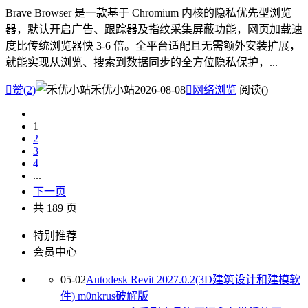
Brave Browser 是一款基于 Chromium 内核的隐私优先型浏览
器，默认开启广告、跟踪器及指纹采集屏蔽功能，网页加载速
度比传统浏览器快 3-6 倍。全平台适配且无需额外安装扩展，
就能实现从浏览、搜索到数据同步的全方位隐私保护，...

赞(
2
)
禾优小站
2026-08-08

网络浏览
阅读(
)
1
2
3
4
...
下一页
共 189 页
特别推荐
会员中心
05-02
Autodesk Revit 2027.0.2(3D建筑设计和建模软
件) m0nkrus破解版