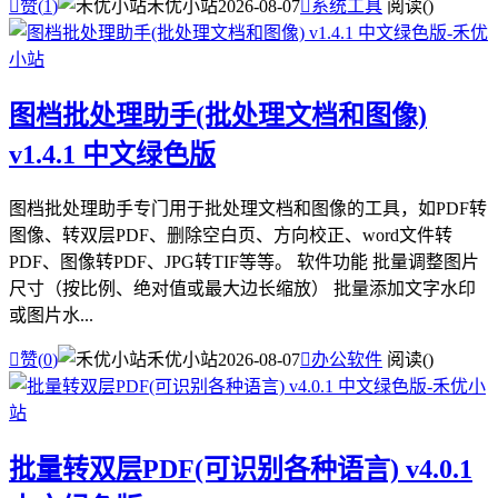

赞(
1
)
禾优小站
2026-08-07

系统工具
阅读(
)
图档批处理助手(批处理文档和图像)
v1.4.1 中文绿色版
图档批处理助手专门用于批处理文档和图像的工具，如PDF转
图像、转双层PDF、删除空白页、方向校正、word文件转
PDF、图像转PDF、JPG转TIF等等。 软件功能 批量调整图片
尺寸（按比例、绝对值或最大边长缩放） 批量添加文字水印
或图片水...

赞(
0
)
禾优小站
2026-08-07

办公软件
阅读(
)
批量转双层PDF(可识别各种语言) v4.0.1