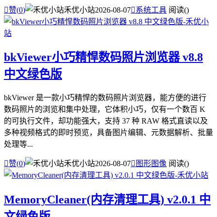

赞(
0
)
禾优小站
2026-08-07

系统工具
阅读(
)
bkViewer小巧精悍数码照片浏览器 v8.8
中文绿色版
bkViewer 是一款小巧精悍的数码照片浏览器，能方便的进行
数码照片的浏览和集中处理，它体积小巧，仅有一个数百 K
的可执行文件，却功能强大，支持 37 种 RAW 格式直读以及
多种视频格式的即时预览，具备图片编辑、元数据解析、批量
处理等...

赞(
0
)
禾优小站
2026-08-07

图形图像
阅读(
)
MemoryCleaner(内存清理工具) v2.0.1 中
文绿色版