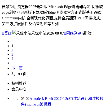
微软Edge浏览器2025最新版,Microsoft Edge浏览器稳定版,微软
edge浏览器最新版下载.微软Edge浏览器官方正式版基于谷歌
Chromium内核,全新现代化界面,支持全局翻译,PDF阅读模式,
第三方扩展插件及语音朗读等系列...

赞(
3
)
禾优小站
2026-08-07

网络浏览
阅读(
)
1
2
3
4
...
下一页
共 189 页
特别推荐
会员中心
05-02
Autodesk Revit 2027.0.2(3D建筑设计和建模软
件) m0nkrus破解版