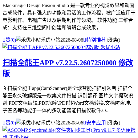
Blackmagic Design Fusion Studio 是一款专业的视觉效果和动画
合成软件，具有强大的功能和灵活的工作流程，被广泛应用于
电影制作、电视广告以及后期制作等领域。 软件功能 三维合
成：支持在三维空间中创建和编辑合成效果，...

赞(
0
)
禾优小站
2026-08-06

特别推荐
阅读(
)
扫描全能王APP v7.22.5.2607250000 修改
版
📱扫描全能王app(CamScanner)是全球智能扫描引领者.扫描全
能王永久破解版是一款集文件扫描,识别翻译,图片文字提取识
别,PDF文档编辑,PDF加密,PDF转Word文档转换,文档防盗,电
子签名等功能于一体的多功能智能扫描仪软件.O...

赞(
0
)
禾优小站
2026-08-06

安卓应用
阅读(
)