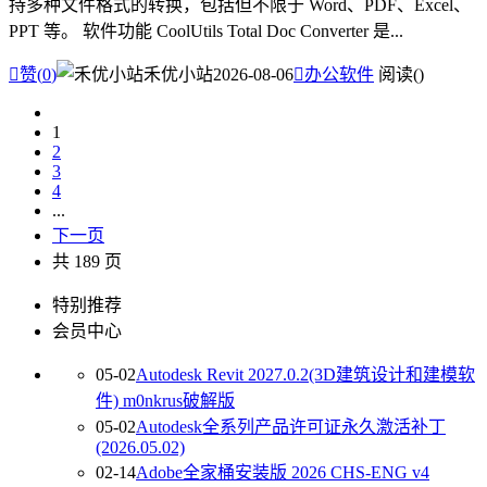
持多种文件格式的转换，包括但不限于 Word、PDF、Excel、
PPT 等。 软件功能 CoolUtils Total Doc Converter 是...

赞(
0
)
禾优小站
2026-08-06

办公软件
阅读(
)
1
2
3
4
...
下一页
共 189 页
特别推荐
会员中心
05-02
Autodesk Revit 2027.0.2(3D建筑设计和建模软
件) m0nkrus破解版
05-02
Autodesk全系列产品许可证永久激活补丁
(2026.05.02)
02-14
Adobe全家桶安装版 2026 CHS-ENG v4