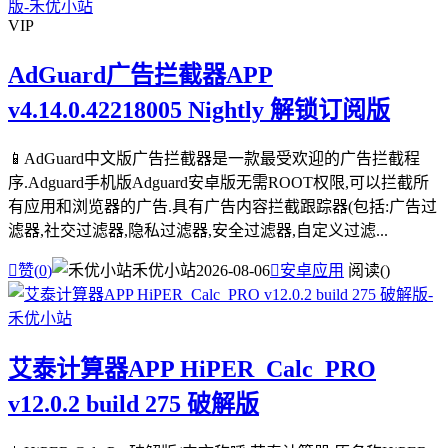
VIP
AdGuard广告拦截器APP
v4.14.0.42218005 Nightly 解锁订阅版
📱AdGuard中文版广告拦截器是一款最受欢迎的广告拦截程
序.Adguard手机版Adguard安卓版无需ROOT权限,可以拦截所
有应用和浏览器的广告.具有广告内容拦截跟踪器(包括:广告过
滤器,社交过滤器,隐私过滤器,安全过滤器,自定义过滤...

赞(
0
)
禾优小站
2026-08-06

安卓应用
阅读(
)
艾泰计算器APP HiPER_Calc_PRO
v12.0.2 build 275 破解版