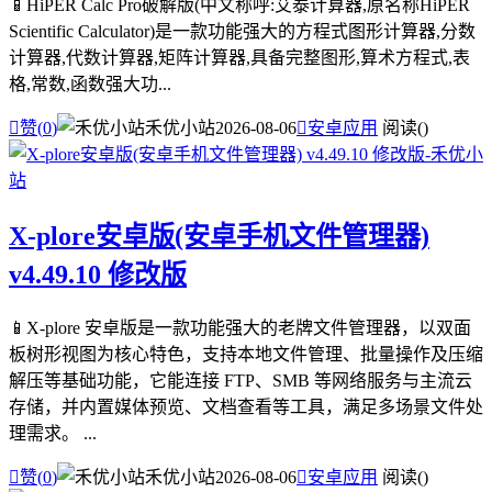
📱HiPER Calc Pro破解版(中文称呼:艾泰计算器,原名称HiPER
Scientific Calculator)是一款功能强大的方程式图形计算器,分数
计算器,代数计算器,矩阵计算器,具备完整图形,算术方程式,表
格,常数,函数强大功...

赞(
0
)
禾优小站
2026-08-06

安卓应用
阅读(
)
X-plore安卓版(安卓手机文件管理器)
v4.49.10 修改版
📱X-plore 安卓版是一款功能强大的老牌文件管理器，以双面
板树形视图为核心特色，支持本地文件管理、批量操作及压缩
解压等基础功能，它能连接 FTP、SMB 等网络服务与主流云
存储，并内置媒体预览、文档查看等工具，满足多场景文件处
理需求。 ...

赞(
0
)
禾优小站
2026-08-06

安卓应用
阅读(
)