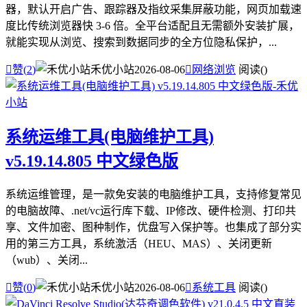
器，默认开启广告、跟踪器及指纹采集屏蔽功能，网页加载速
度比传统浏览器快 3-6 倍。全平台适配且无需额外安装扩展，
就能实现从浏览、搜索到数据同步的全方位隐私保护，...

赞(
2
)
禾优小站
2026-08-06

网络浏览
阅读(
)
系统运维工具(电脑维护工具)
v5.19.14.805 中文绿色版
系统运维管理，是一款免安装的电脑维护工具，支持修复常见
的电脑故障、.net/vc运行库下载、IP修改、硬件检测、打印共
享、文件加密、图种制作，优盘写入保护等。也集成了部分实
用的第三方工具，系统激活（HEU、MAS）、关闭更新
（wub）、关闭...

赞(
0
)
禾优小站
2026-08-06

系统工具
阅读(
)