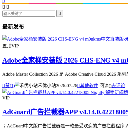




最新发布
置顶
VIP
Adobe全家桶安装版 2026 CHS-ENG v4 
Adobe Master Collection 2026 是 Adobe Creative

赞(
1
)
禾优小站
2026-07-26

其他软件
阅读(
)
去评论
VIP
AdGuard广告拦截器APP v4.14.0.4221800
📱AdGuard中文版广告拦截器是一款最受欢迎的广告拦截程序.A