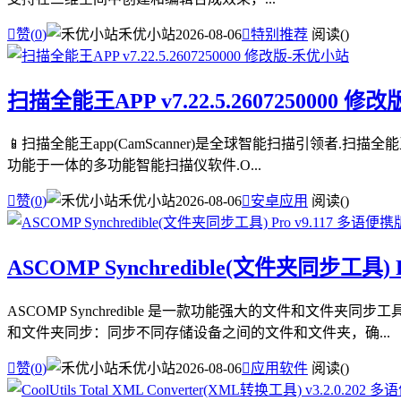

赞(
0
)
禾优小站
2026-08-06

特别推荐
阅读(
)
扫描全能王APP v7.22.5.2607250000 修改
📱扫描全能王app(CamScanner)是全球智能扫描引领者.扫
功能于一体的多功能智能扫描仪软件.O...

赞(
0
)
禾优小站
2026-08-06

安卓应用
阅读(
)
ASCOMP Synchredible(文件夹同步工具) 
ASCOMP Synchredible 是一款功能强大的文件和
和文件夹同步：同步不同存储设备之间的文件和文件夹，确...

赞(
0
)
禾优小站
2026-08-06

应用软件
阅读(
)