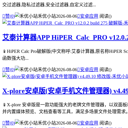
交过滤器,隐私过滤器,安全过滤器,自定义过滤...

赞(
0
)
禾优小站
2026-08-06

安卓应用
阅读(
)
艾泰计算器APP HiPER_Calc_PRO v12.0.2
📱HiPER Calc Pro破解版(中文称呼:艾泰计算器,原名称HiPE
函数强大功...

赞(
0
)
禾优小站
2026-08-06

安卓应用
阅读(
)
X-plore安卓版(安卓手机文件管理器) v4.49
📱X-plore 安卓版是一款功能强大的老牌文件管理器，以
并内置媒体预览、文档查看等工具，满足多场景文件处理需求。 .

赞(
0
)
禾优小站
2026-08-06

安卓应用
阅读(
)