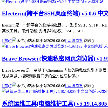
Electerm(跨平台SSH桌面终端) v5.0.6 
Electerm是一个跨平台的终端模拟器，，集成 SSH、SF
高效工具。 软件功能 支持多种协议：SSH、SFT...

赞(
0
)
禾优小站
2026-08-06

网络浏览
阅读(
)
Brave Browser(快速私密网页浏览器) v1.
Brave Browser 是一款基于 Chromium 内核的
现从浏览、搜索到数据同步的全方位隐私保护，...

赞(
2
)
禾优小站
2026-08-06

网络浏览
阅读(
)
系统运维工具(电脑维护工具) v5.19.14.8