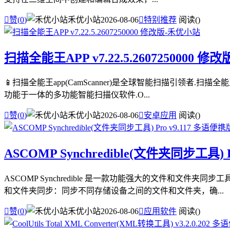

赞(
0
)
禾优小站
2026-08-06

特别推荐
阅读(
)
扫描全能王APP v7.22.5.2607250000 修改
📱扫描全能王app(CamScanner)是全球智能扫描引领者.扫
功能于一体的多功能智能扫描仪软件.O...

赞(
0
)
禾优小站
2026-08-06

安卓应用
阅读(
)
ASCOMP Synchredible(文件夹同步工具) 
ASCOMP Synchredible 是一款功能强大的文件和
和文件夹同步：同步不同存储设备之间的文件和文件夹，确...

赞(
0
)
禾优小站
2026-08-06

应用软件
阅读(
)