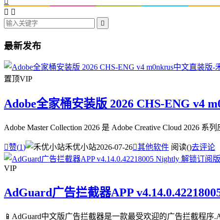




最新发布
置顶
VIP
Adobe全家桶安装版 2026 CHS-ENG v4 
Adobe Master Collection 2026 是 Adobe Creative

赞(
1
)
禾优小站
2026-07-26

其他软件
阅读(
)
去评论
VIP
AdGuard广告拦截器APP v4.14.0.4221800
📱AdGuard中文版广告拦截器是一款最受欢迎的广告拦截程序.A