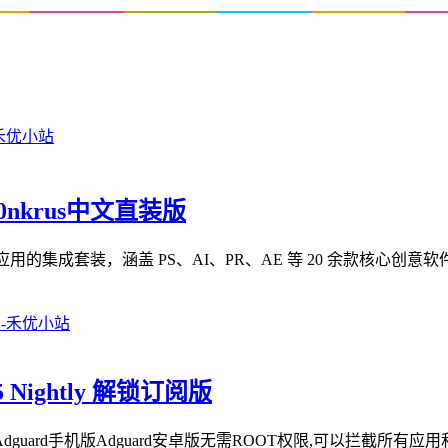
m0nkrus中文直装版
 Cloud 2026 系列应用的集成套装，涵盖 PS、AI、PR、AE 等 20 余款核
5 Nightly 解锁订阅版
dguard手机版Adguard安卓版无需ROOT权限,可以拦截所