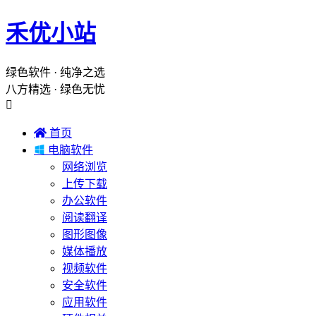
禾优小站
绿色软件 · 纯净之选
八方精选 · 绿色无忧


首页

电脑软件
网络浏览
上传下载
办公软件
阅读翻译
图形图像
媒体播放
视频软件
安全软件
应用软件