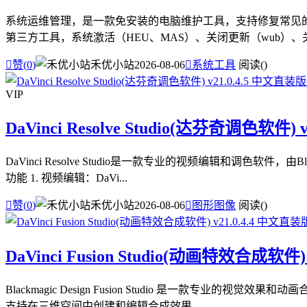
系统运维管理，是一款免安装的电脑维护工具，支持修复常见的电
第三方工具，系统激活（HEU、MAS）、关闭更新（wub）、关闭

赞(
0
)
禾优小站
2026-08-06

系统工具
阅读(
)
VIP
DaVinci Resolve Studio(达芬奇调色软件) 
DaVinci Resolve Studio是一款专业的视频编辑和调
功能 1. 视频编辑：DaVi...

赞(
0
)
禾优小站
2026-08-06

图形图像
阅读(
)
DaVinci Fusion Studio(动画特效合成软件)
Blackmagic Design Fusion Studio 是一
支持在三维空间中创建和编辑合成效果，...