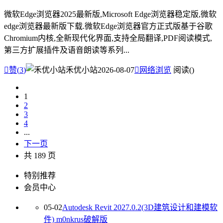
微软Edge浏览器2025最新版,Microsoft Edge浏览器稳定版,微软
edge浏览器最新版下载.微软Edge浏览器官方正式版基于谷歌
Chromium内核,全新现代化界面,支持全局翻译,PDF阅读模式,
第三方扩展插件及语音朗读等系列...

赞(
3
)
禾优小站
2026-08-07

网络浏览
阅读(
)
1
2
3
4
...
下一页
共 189 页
特别推荐
会员中心
05-02
Autodesk Revit 2027.0.2(3D建筑设计和建模软
件) m0nkrus破解版