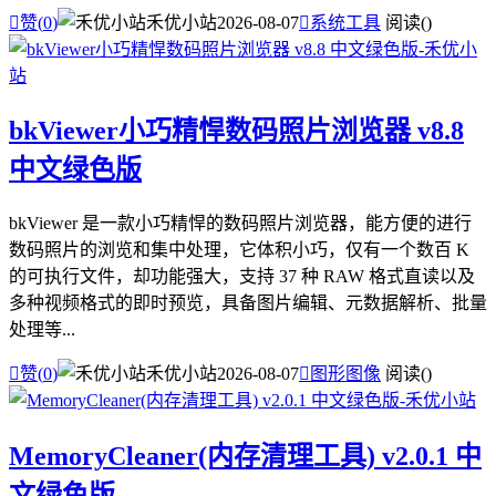

赞(
0
)
禾优小站
2026-08-07

系统工具
阅读(
)
bkViewer小巧精悍数码照片浏览器 v8.8
中文绿色版
bkViewer 是一款小巧精悍的数码照片浏览器，能方便的进行
数码照片的浏览和集中处理，它体积小巧，仅有一个数百 K
的可执行文件，却功能强大，支持 37 种 RAW 格式直读以及
多种视频格式的即时预览，具备图片编辑、元数据解析、批量
处理等...

赞(
0
)
禾优小站
2026-08-07

图形图像
阅读(
)
MemoryCleaner(内存清理工具) v2.0.1 中
文绿色版