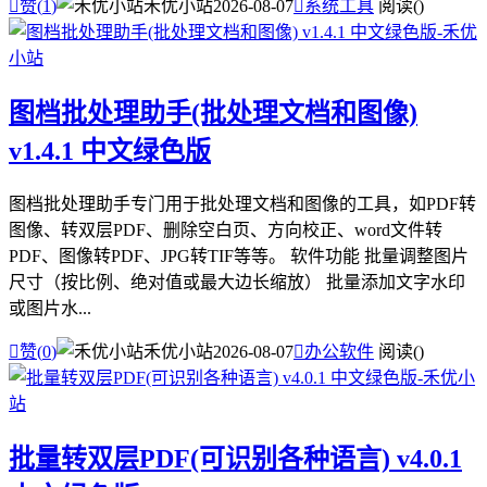

赞(
1
)
禾优小站
2026-08-07

系统工具
阅读(
)
图档批处理助手(批处理文档和图像)
v1.4.1 中文绿色版
图档批处理助手专门用于批处理文档和图像的工具，如PDF转
图像、转双层PDF、删除空白页、方向校正、word文件转
PDF、图像转PDF、JPG转TIF等等。 软件功能 批量调整图片
尺寸（按比例、绝对值或最大边长缩放） 批量添加文字水印
或图片水...

赞(
0
)
禾优小站
2026-08-07

办公软件
阅读(
)
批量转双层PDF(可识别各种语言) v4.0.1