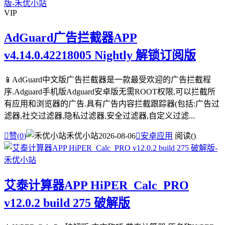
VIP
AdGuard广告拦截器APP
v4.14.0.42218005 Nightly 解锁订阅版
📱AdGuard中文版广告拦截器是一款最受欢迎的广告拦截程
序.Adguard手机版Adguard安卓版无需ROOT权限,可以拦截所
有应用和浏览器的广告.具有广告内容拦截跟踪器(包括:广告过
滤器,社交过滤器,隐私过滤器,安全过滤器,自定义过滤...

赞(
0
)
禾优小站
2026-08-06

安卓应用
阅读(
)
艾泰计算器APP HiPER_Calc_PRO
v12.0.2 build 275 破解版