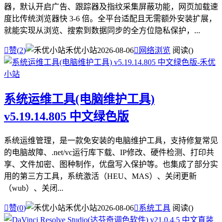
器，默认开启广告、跟踪器及指纹采集屏蔽功能，网页加载速
度比传统浏览器快 3-6 倍。全平台适配且无需额外安装扩展，
就能实现从浏览、搜索到数据同步的全方位隐私保护，...

赞(
2
)
禾优小站
2026-08-06

网络浏览
阅读(
)
系统运维工具(电脑维护工具)
v5.19.14.805 中文绿色版
系统运维管理，是一款免安装的电脑维护工具，支持修复常见
的电脑故障、.net/vc运行库下载、IP修改、硬件检测、打印共
享、文件加密、图种制作，优盘写入保护等。也集成了部分实
用的第三方工具，系统激活（HEU、MAS）、关闭更新
（wub）、关闭...

赞(
0
)
禾优小站
2026-08-06

系统工具
阅读(
)