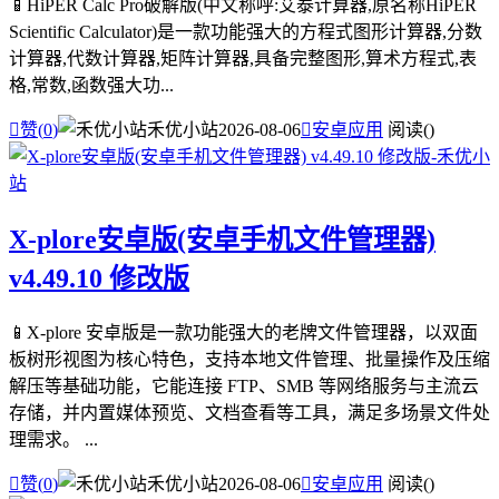
📱HiPER Calc Pro破解版(中文称呼:艾泰计算器,原名称HiPER
Scientific Calculator)是一款功能强大的方程式图形计算器,分数
计算器,代数计算器,矩阵计算器,具备完整图形,算术方程式,表
格,常数,函数强大功...

赞(
0
)
禾优小站
2026-08-06

安卓应用
阅读(
)
X-plore安卓版(安卓手机文件管理器)
v4.49.10 修改版
📱X-plore 安卓版是一款功能强大的老牌文件管理器，以双面
板树形视图为核心特色，支持本地文件管理、批量操作及压缩
解压等基础功能，它能连接 FTP、SMB 等网络服务与主流云
存储，并内置媒体预览、文档查看等工具，满足多场景文件处
理需求。 ...

赞(
0
)
禾优小站
2026-08-06

安卓应用
阅读(
)