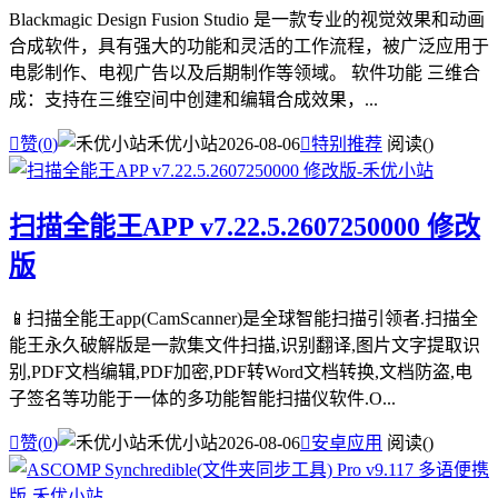
Blackmagic Design Fusion Studio 是一款专业的视觉效果和动画
合成软件，具有强大的功能和灵活的工作流程，被广泛应用于
电影制作、电视广告以及后期制作等领域。 软件功能 三维合
成：支持在三维空间中创建和编辑合成效果，...

赞(
0
)
禾优小站
2026-08-06

特别推荐
阅读(
)
扫描全能王APP v7.22.5.2607250000 修改
版
📱扫描全能王app(CamScanner)是全球智能扫描引领者.扫描全
能王永久破解版是一款集文件扫描,识别翻译,图片文字提取识
别,PDF文档编辑,PDF加密,PDF转Word文档转换,文档防盗,电
子签名等功能于一体的多功能智能扫描仪软件.O...

赞(
0
)
禾优小站
2026-08-06

安卓应用
阅读(
)