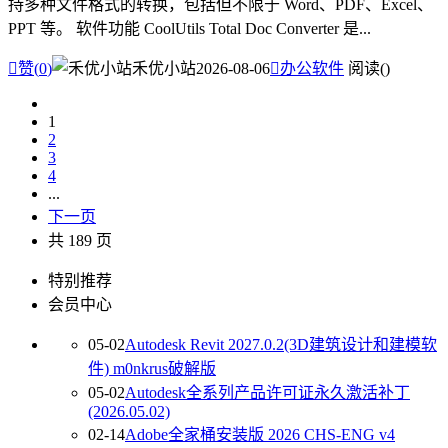
持多种文件格式的转换，包括但不限于 Word、PDF、Excel、
PPT 等。 软件功能 CoolUtils Total Doc Converter 是...

赞(
0
)
禾优小站
2026-08-06

办公软件
阅读(
)
1
2
3
4
...
下一页
共 189 页
特别推荐
会员中心
05-02
Autodesk Revit 2027.0.2(3D建筑设计和建模软
件) m0nkrus破解版
05-02
Autodesk全系列产品许可证永久激活补丁
(2026.05.02)
02-14
Adobe全家桶安装版 2026 CHS-ENG v4