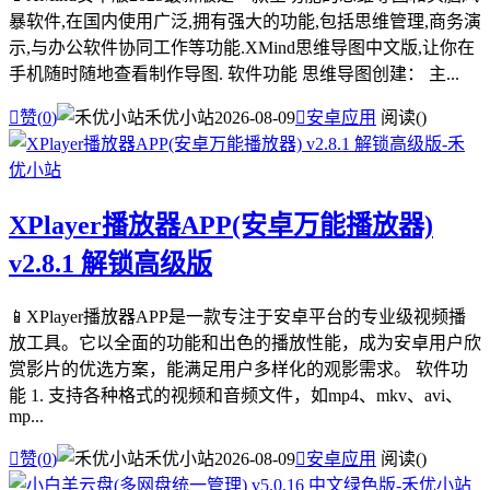
暴软件,在国内使用广泛,拥有强大的功能,包括思维管理,商务演
示,与办公软件协同工作等功能.XMind思维导图中文版,让你在
手机随时随地查看制作导图. 软件功能 思维导图创建： 主...

赞(
0
)
禾优小站
2026-08-09

安卓应用
阅读(
)
XPlayer播放器APP(安卓万能播放器)
v2.8.1 解锁高级版
📱XPlayer播放器APP是一款专注于安卓平台的专业级视频播
放工具。它以全面的功能和出色的播放性能，成为安卓用户欣
赏影片的优选方案，能满足用户多样化的观影需求。 软件功
能 1. 支持各种格式的视频和音频文件，如mp4、mkv、avi、
mp...

赞(
0
)
禾优小站
2026-08-09

安卓应用
阅读(
)