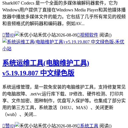
Shark007 Codecs 是一个全面的多媒体编解码器套件，它为
Windows用户提供了直接在Windows Media Player和其他媒体播
放器中播放多媒体文件的能力。它包括了几乎所有常见的视频
和音频格式的解码器和编码器，例如AV...

赞(
0
)
禾优小站
2026-08-09

视频软件
阅读(
)
系统运维工具(电脑维护工具)
v5.19.19.807 中文绿色版
系统运维管理，是一款免安装的电脑维护工具，支持修复常见
的电脑故障、.net/vc运行库下载、IP修改、硬件检测、打印共
享、文件加密、图种制作，优盘写入保护等。也集成了部分实
用的第三方工具，系统激活（HEU、MAS）、关闭更新
（wub）、关闭...

赞(
0
)
禾优小站
2026-08-09

系统工具
阅读(
)