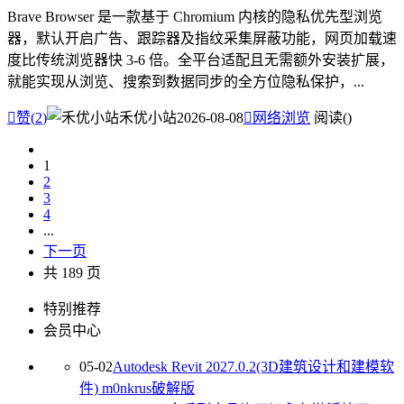
Brave Browser 是一款基于 Chromium 内核的隐私优先型浏览
器，默认开启广告、跟踪器及指纹采集屏蔽功能，网页加载速
度比传统浏览器快 3-6 倍。全平台适配且无需额外安装扩展，
就能实现从浏览、搜索到数据同步的全方位隐私保护，...

赞(
2
)
禾优小站
2026-08-08

网络浏览
阅读(
)
1
2
3
4
...
下一页
共 189 页
特别推荐
会员中心
05-02
Autodesk Revit 2027.0.2(3D建筑设计和建模软
件) m0nkrus破解版