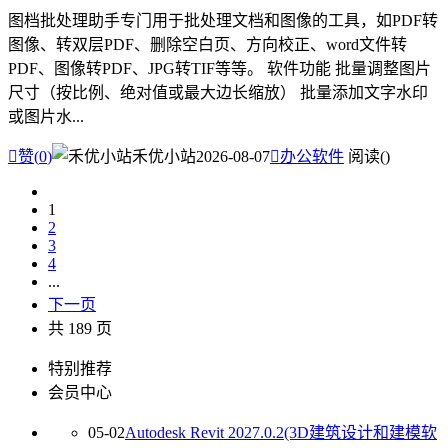
图档批处理助手专门用于批处理文档和图像的工具，如PDF转
图像、转双层PDF、删除空白页、方向校正、word文件转
PDF、图像转PDF、JPG转TIF等等。 软件功能 批量调整图片
尺寸（按比例、绝对值或最大边长缩放） 批量添加文字水印
或图片水...

赞(
0
)
禾优小站
2026-08-07

办公软件
阅读(
)
1
2
3
4
...
下一页
共 189 页
特别推荐
会员中心
05-02
Autodesk Revit 2027.0.2(3D建筑设计和建模软