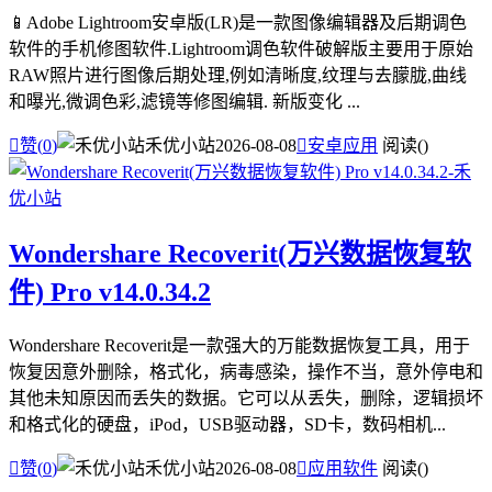
📱Adobe Lightroom安卓版(LR)是一款图像编辑器及后期调色
软件的手机修图软件.Lightroom调色软件破解版主要用于原始
RAW照片进行图像后期处理,例如清晰度,纹理与去朦胧,曲线
和曝光,微调色彩,滤镜等修图编辑. 新版变化 ...

赞(
0
)
禾优小站
2026-08-08

安卓应用
阅读(
)
Wondershare Recoverit(万兴数据恢复软
件) Pro v14.0.34.2
Wondershare Recoverit是一款强大的万能数据恢复工具，用于
恢复因意外删除，格式化，病毒感染，操作不当，意外停电和
其他未知原因而丢失的数据。它可以从丢失，删除，逻辑损坏
和格式化的硬盘，iPod，USB驱动器，SD卡，数码相机...

赞(
0
)
禾优小站
2026-08-08

应用软件
阅读(
)