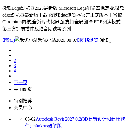
微软Edge浏览器2025最新版,Microsoft Edge浏览器稳定版,微软
edge浏览器最新版下载.微软Edge浏览器官方正式版基于谷歌
Chromium内核,全新现代化界面,支持全局翻译,PDF阅读模式,
第三方扩展插件及语音朗读等系列...

赞(
3
)
禾优小站
2026-08-07

网络浏览
阅读(
)
1
2
3
4
...
下一页
共 189 页
特别推荐
会员中心
05-02
Autodesk Revit 2027.0.2(3D建筑设计和建模软
件) m0nkrus破解版