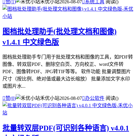

赞(
1
)
禾优小站
2026-08-07

系统工具
阅读(
)
图档批处理助手(批处理文档和图像)
v1.4.1 中文绿色版
图档批处理助手专门用于批处理文档和图像的工具，如PDF转
图像、转双层PDF、删除空白页、方向校正、word文件转
PDF、图像转PDF、JPG转TIF等等。 软件功能 批量调整图片
尺寸（按比例、绝对值或最大边长缩放） 批量添加文字水印
或图片水...

赞(
0
)
禾优小站
2026-08-07

办公软件
阅读(
)
批量转双层PDF(可识别各种语言) v4.0.1