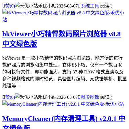

赞(
0
)
禾优小站
2026-08-07

系统工具
阅读(
)
bkViewer小巧精悍数码照片浏览器 v8.8
中文绿色版
bkViewer 是一款小巧精悍的数码照片浏览器，能方便的进行
数码照片的浏览和集中处理，它体积小巧，仅有一个数百 K
的可执行文件，却功能强大，支持 37 种 RAW 格式直读以及
多种视频格式的即时预览，具备图片编辑、元数据解析、批量
处理等...

赞(
0
)
禾优小站
2026-08-07

图形图像
阅读(
)
MemoryCleaner(内存清理工具) v2.0.1 中
文绿色版