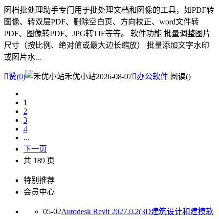
图档批处理助手专门用于批处理文档和图像的工具，如PDF转
图像、转双层PDF、删除空白页、方向校正、word文件转
PDF、图像转PDF、JPG转TIF等等。 软件功能 批量调整图片
尺寸（按比例、绝对值或最大边长缩放） 批量添加文字水印
或图片水...

赞(
0
)
禾优小站
2026-08-07

办公软件
阅读(
)
1
2
3
4
...
下一页
共 189 页
特别推荐
会员中心
05-02
Autodesk Revit 2027.0.2(3D建筑设计和建模软