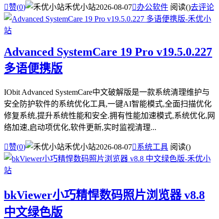

赞(
0
)
禾优小站
2026-08-07

办公软件
阅读(
)
去评论
Advanced SystemCare 19 Pro v19.5.0.227
多语便携版
IObit Advanced SystemCare中文破解版是一款系统清理维护与
安全防护软件的系统优化工具,一键AI智能模式,全面扫描优化
修复系统,提升系统性能和安全.拥有性能加速模式,系统优化,网
络加速,启动项优化,软件更新,实时监视清理...

赞(
0
)
禾优小站
2026-08-07

系统工具
阅读(
)
bkViewer小巧精悍数码照片浏览器 v8.8
中文绿色版