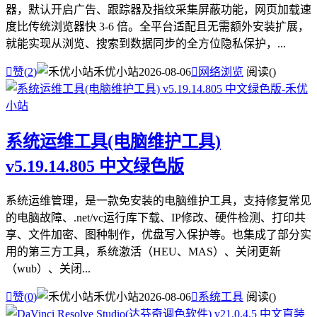
器，默认开启广告、跟踪器及指纹采集屏蔽功能，网页加载速
度比传统浏览器快 3-6 倍。全平台适配且无需额外安装扩展，
就能实现从浏览、搜索到数据同步的全方位隐私保护，...

赞(
2
)
禾优小站
2026-08-06

网络浏览
阅读(
)
系统运维工具(电脑维护工具)
v5.19.14.805 中文绿色版
系统运维管理，是一款免安装的电脑维护工具，支持修复常见
的电脑故障、.net/vc运行库下载、IP修改、硬件检测、打印共
享、文件加密、图种制作，优盘写入保护等。也集成了部分实
用的第三方工具，系统激活（HEU、MAS）、关闭更新
（wub）、关闭...

赞(
0
)
禾优小站
2026-08-06

系统工具
阅读(
)