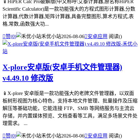
📱HiPER Calc Pro破解版(中文称呼:艾泰计算器,原名称HiPER
Scientific Calculator)是一款功能强大的方程式图形计算器,分数
计算器,代数计算器,矩阵计算器,具备完整图形,算术方程式,表
格,常数,函数强大功...

赞(
0
)
禾优小站
2026-08-06

安卓应用
阅读(
)
X-plore安卓版(安卓手机文件管理器)
v4.49.10 修改版
📱X-plore 安卓版是一款功能强大的老牌文件管理器，以双面
板树形视图为核心特色，支持本地文件管理、批量操作及压缩
解压等基础功能，它能连接 FTP、SMB 等网络服务与主流云
存储，并内置媒体预览、文档查看等工具，满足多场景文件处
理需求。 ...

赞(
0
)
禾优小站
2026-08-06

安卓应用
阅读(
)