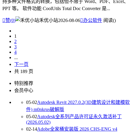
持多种文件格式的转换，包括但不限于 Word、PDF、Excel、
PPT 等。 软件功能 CoolUtils Total Doc Converter 是...

赞(
0
)
禾优小站
2026-08-06

办公软件
阅读(
)
1
2
3
4
...
下一页
共 189 页
特别推荐
会员中心
05-02
Autodesk Revit 2027.0.2(3D建筑设计和建模软
件) m0nkrus破解版
05-02
Autodesk全系列产品许可证永久激活补丁
(2026.05.02)
02-14
Adobe全家桶安装版 2026 CHS-ENG v4