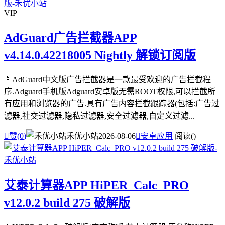
VIP
AdGuard广告拦截器APP
v4.14.0.42218005 Nightly 解锁订阅版
📱AdGuard中文版广告拦截器是一款最受欢迎的广告拦截程
序.Adguard手机版Adguard安卓版无需ROOT权限,可以拦截所
有应用和浏览器的广告.具有广告内容拦截跟踪器(包括:广告过
滤器,社交过滤器,隐私过滤器,安全过滤器,自定义过滤...

赞(
0
)
禾优小站
2026-08-06

安卓应用
阅读(
)
艾泰计算器APP HiPER_Calc_PRO
v12.0.2 build 275 破解版