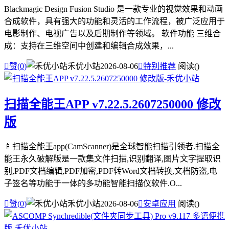
Blackmagic Design Fusion Studio 是一款专业的视觉效果和动画
合成软件，具有强大的功能和灵活的工作流程，被广泛应用于
电影制作、电视广告以及后期制作等领域。 软件功能 三维合
成：支持在三维空间中创建和编辑合成效果，...

赞(
0
)
禾优小站
2026-08-06

特别推荐
阅读(
)
扫描全能王APP v7.22.5.2607250000 修改
版
📱扫描全能王app(CamScanner)是全球智能扫描引领者.扫描全
能王永久破解版是一款集文件扫描,识别翻译,图片文字提取识
别,PDF文档编辑,PDF加密,PDF转Word文档转换,文档防盗,电
子签名等功能于一体的多功能智能扫描仪软件.O...

赞(
0
)
禾优小站
2026-08-06

安卓应用
阅读(
)