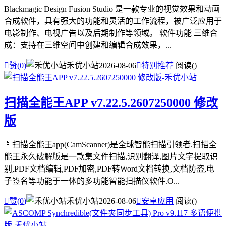
Blackmagic Design Fusion Studio 是一款专业的视觉效果和动画
合成软件，具有强大的功能和灵活的工作流程，被广泛应用于
电影制作、电视广告以及后期制作等领域。 软件功能 三维合
成：支持在三维空间中创建和编辑合成效果，...

赞(
0
)
禾优小站
2026-08-06

特别推荐
阅读(
)
扫描全能王APP v7.22.5.2607250000 修改
版
📱扫描全能王app(CamScanner)是全球智能扫描引领者.扫描全
能王永久破解版是一款集文件扫描,识别翻译,图片文字提取识
别,PDF文档编辑,PDF加密,PDF转Word文档转换,文档防盗,电
子签名等功能于一体的多功能智能扫描仪软件.O...

赞(
0
)
禾优小站
2026-08-06

安卓应用
阅读(
)