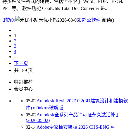
持多种文件格式的转换，包括但不限于 Word、PDF、Excel、
PPT 等。 软件功能 CoolUtils Total Doc Converter 是...

赞(
0
)
禾优小站
2026-08-06

办公软件
阅读(
)
1
2
3
4
...
下一页
共 189 页
特别推荐
会员中心
05-02
Autodesk Revit 2027.0.2(3D建筑设计和建模软
件) m0nkrus破解版
05-02
Autodesk全系列产品许可证永久激活补丁
(2026.05.02)
02-14
Adobe全家桶安装版 2026 CHS-ENG v4