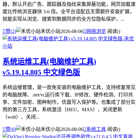
器，默认开启广告、跟踪器及指纹采集屏蔽功能，网页加载速
度比传统浏览器快 3-6 倍。全平台适配且无需额外安装扩展，
就能实现从浏览、搜索到数据同步的全方位隐私保护，...

赞(
2
)
禾优小站
2026-08-06

网络浏览
阅读(
)
系统运维工具(电脑维护工具)
v5.19.14.805 中文绿色版
系统运维管理，是一款免安装的电脑维护工具，支持修复常见
的电脑故障、.net/vc运行库下载、IP修改、硬件检测、打印共
享、文件加密、图种制作，优盘写入保护等。也集成了部分实
用的第三方工具，系统激活（HEU、MAS）、关闭更新
（wub）、关闭...

赞(
0
)
禾优小站
2026-08-06

系统工具
阅读(
)