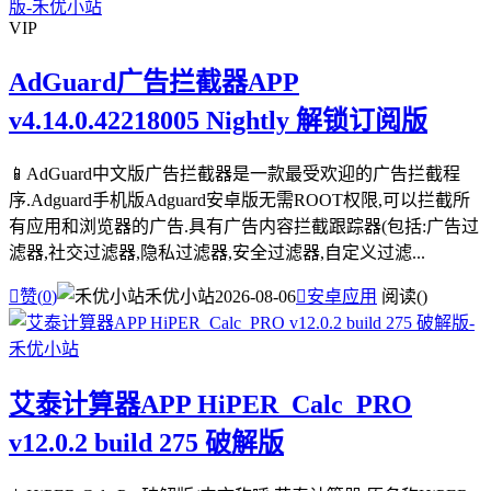
VIP
AdGuard广告拦截器APP
v4.14.0.42218005 Nightly 解锁订阅版
📱AdGuard中文版广告拦截器是一款最受欢迎的广告拦截程
序.Adguard手机版Adguard安卓版无需ROOT权限,可以拦截所
有应用和浏览器的广告.具有广告内容拦截跟踪器(包括:广告过
滤器,社交过滤器,隐私过滤器,安全过滤器,自定义过滤...

赞(
0
)
禾优小站
2026-08-06

安卓应用
阅读(
)
艾泰计算器APP HiPER_Calc_PRO
v12.0.2 build 275 破解版