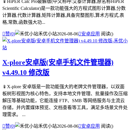
📱HiPER Calc Pro破解版(中文称呼:艾泰计算器,原名称HiPER
Scientific Calculator)是一款功能强大的方程式图形计算器,分数
计算器,代数计算器,矩阵计算器,具备完整图形,算术方程式,表
格,常数,函数强大功...

赞(
0
)
禾优小站
2026-08-06

安卓应用
阅读(
)
X-plore安卓版(安卓手机文件管理器)
v4.49.10 修改版
📱X-plore 安卓版是一款功能强大的老牌文件管理器，以双面
板树形视图为核心特色，支持本地文件管理、批量操作及压缩
解压等基础功能，它能连接 FTP、SMB 等网络服务与主流云
存储，并内置媒体预览、文档查看等工具，满足多场景文件处
理需求。 ...

赞(
0
)
禾优小站
2026-08-06

安卓应用
阅读(
)