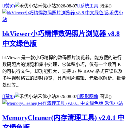

赞(
0
)
禾优小站
2026-08-07

系统工具
阅读(
)
bkViewer小巧精悍数码照片浏览器 v8.8
中文绿色版
bkViewer 是一款小巧精悍的数码照片浏览器，能方便的进行
数码照片的浏览和集中处理，它体积小巧，仅有一个数百 K
的可执行文件，却功能强大，支持 37 种 RAW 格式直读以及
多种视频格式的即时预览，具备图片编辑、元数据解析、批量
处理等...

赞(
0
)
禾优小站
2026-08-07

图形图像
阅读(
)
MemoryCleaner(内存清理工具) v2.0.1 中
文绿色版