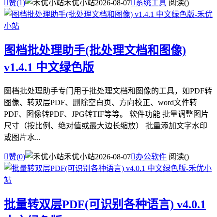

赞(
1
)
禾优小站
2026-08-07

系统工具
阅读(
)
图档批处理助手(批处理文档和图像)
v1.4.1 中文绿色版
图档批处理助手专门用于批处理文档和图像的工具，如PDF转
图像、转双层PDF、删除空白页、方向校正、word文件转
PDF、图像转PDF、JPG转TIF等等。 软件功能 批量调整图片
尺寸（按比例、绝对值或最大边长缩放） 批量添加文字水印
或图片水...

赞(
0
)
禾优小站
2026-08-07

办公软件
阅读(
)
批量转双层PDF(可识别各种语言) v4.0.1