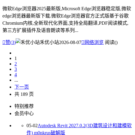
微软Edge浏览器2025最新版,Microsoft Edge浏览器稳定版,微软
edge浏览器最新版下载.微软Edge浏览器官方正式版基于谷歌
Chromium内核,全新现代化界面,支持全局翻译,PDF阅读模式,
第三方扩展插件及语音朗读等系列...

赞(
3
)
禾优小站
2026-08-07

网络浏览
阅读(
)
1
2
3
4
...
下一页
共 189 页
特别推荐
会员中心
05-02
Autodesk Revit 2027.0.2(3D建筑设计和建模软
件) m0nkrus破解版