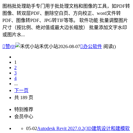
图档批处理助手专门用于批处理文档和图像的工具，如PDF转
图像、转双层PDF、删除空白页、方向校正、word文件转
PDF、图像转PDF、JPG转TIF等等。 软件功能 批量调整图片
尺寸（按比例、绝对值或最大边长缩放） 批量添加文字水印
或图片水...

赞(
0
)
禾优小站
2026-08-07

办公软件
阅读(
)
1
2
3
4
...
下一页
共 189 页
特别推荐
会员中心
05-02
Autodesk Revit 2027.0.2(3D建筑设计和建模软