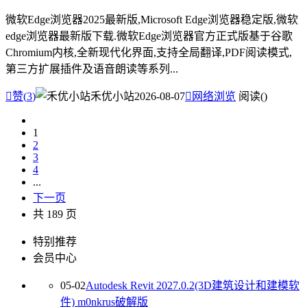
微软Edge浏览器2025最新版,Microsoft Edge浏览器稳定版,微软
edge浏览器最新版下载.微软Edge浏览器官方正式版基于谷歌
Chromium内核,全新现代化界面,支持全局翻译,PDF阅读模式,
第三方扩展插件及语音朗读等系列...

赞(
3
)
禾优小站
2026-08-07

网络浏览
阅读(
)
1
2
3
4
...
下一页
共 189 页
特别推荐
会员中心
05-02
Autodesk Revit 2027.0.2(3D建筑设计和建模软
件) m0nkrus破解版