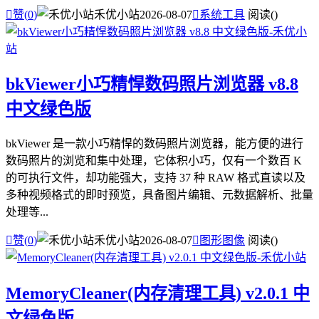

赞(
0
)
禾优小站
2026-08-07

系统工具
阅读(
)
bkViewer小巧精悍数码照片浏览器 v8.8
中文绿色版
bkViewer 是一款小巧精悍的数码照片浏览器，能方便的进行
数码照片的浏览和集中处理，它体积小巧，仅有一个数百 K
的可执行文件，却功能强大，支持 37 种 RAW 格式直读以及
多种视频格式的即时预览，具备图片编辑、元数据解析、批量
处理等...

赞(
0
)
禾优小站
2026-08-07

图形图像
阅读(
)
MemoryCleaner(内存清理工具) v2.0.1 中
文绿色版