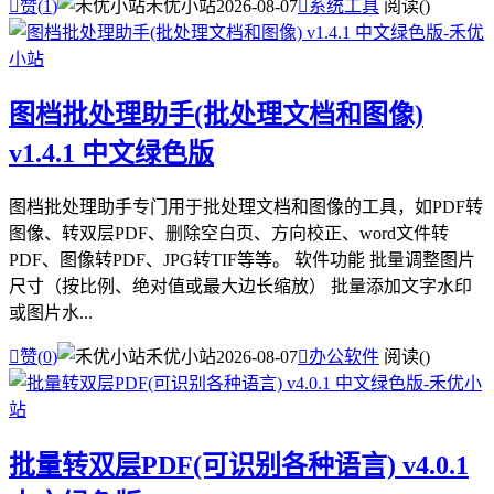

赞(
1
)
禾优小站
2026-08-07

系统工具
阅读(
)
图档批处理助手(批处理文档和图像)
v1.4.1 中文绿色版
图档批处理助手专门用于批处理文档和图像的工具，如PDF转
图像、转双层PDF、删除空白页、方向校正、word文件转
PDF、图像转PDF、JPG转TIF等等。 软件功能 批量调整图片
尺寸（按比例、绝对值或最大边长缩放） 批量添加文字水印
或图片水...

赞(
0
)
禾优小站
2026-08-07

办公软件
阅读(
)
批量转双层PDF(可识别各种语言) v4.0.1