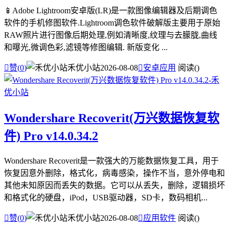
📱Adobe Lightroom安卓版(LR)是一款图像编辑器及后期调色
软件的手机修图软件.Lightroom调色软件破解版主要用于原始
RAW照片进行图像后期处理,例如清晰度,纹理与去朦胧,曲线
和曝光,微调色彩,滤镜等修图编辑. 新版变化 ...

赞(
0
)
禾优小站
2026-08-08

安卓应用
阅读(
)
Wondershare Recoverit(万兴数据恢复软
件) Pro v14.0.34.2
Wondershare Recoverit是一款强大的万能数据恢复工具，用于
恢复因意外删除，格式化，病毒感染，操作不当，意外停电和
其他未知原因而丢失的数据。它可以从丢失，删除，逻辑损坏
和格式化的硬盘，iPod，USB驱动器，SD卡，数码相机...

赞(
0
)
禾优小站
2026-08-08

应用软件
阅读(
)