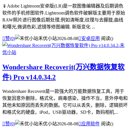
📱Adobe Lightroom安卓版(LR)是一款图像编辑器及后期调色
软件的手机修图软件.Lightroom调色软件破解版主要用于原始
RAW照片进行图像后期处理,例如清晰度,纹理与去朦胧,曲线
和曝光,微调色彩,滤镜等修图编辑. 新版变化 ...

赞(
0
)
禾优小站
2026-08-08

安卓应用
阅读(
)
Wondershare Recoverit(万兴数据恢复软
件) Pro v14.0.34.2
Wondershare Recoverit是一款强大的万能数据恢复工具，用于
恢复因意外删除，格式化，病毒感染，操作不当，意外停电和
其他未知原因而丢失的数据。它可以从丢失，删除，逻辑损坏
和格式化的硬盘，iPod，USB驱动器，SD卡，数码相机...

赞(
0
)
禾优小站
2026-08-08

应用软件
阅读(
)