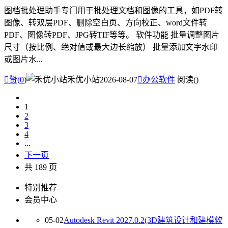
图档批处理助手专门用于批处理文档和图像的工具，如PDF转
图像、转双层PDF、删除空白页、方向校正、word文件转
PDF、图像转PDF、JPG转TIF等等。 软件功能 批量调整图片
尺寸（按比例、绝对值或最大边长缩放） 批量添加文字水印
或图片水...

赞(
0
)
禾优小站
2026-08-07

办公软件
阅读(
)
1
2
3
4
...
下一页
共 189 页
特别推荐
会员中心
05-02
Autodesk Revit 2027.0.2(3D建筑设计和建模软