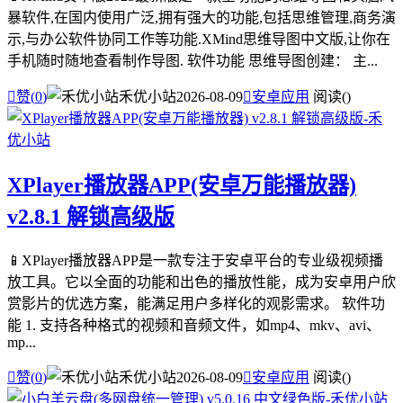
暴软件,在国内使用广泛,拥有强大的功能,包括思维管理,商务演
示,与办公软件协同工作等功能.XMind思维导图中文版,让你在
手机随时随地查看制作导图. 软件功能 思维导图创建： 主...

赞(
0
)
禾优小站
2026-08-09

安卓应用
阅读(
)
XPlayer播放器APP(安卓万能播放器)
v2.8.1 解锁高级版
📱XPlayer播放器APP是一款专注于安卓平台的专业级视频播
放工具。它以全面的功能和出色的播放性能，成为安卓用户欣
赏影片的优选方案，能满足用户多样化的观影需求。 软件功
能 1. 支持各种格式的视频和音频文件，如mp4、mkv、avi、
mp...

赞(
0
)
禾优小站
2026-08-09

安卓应用
阅读(
)