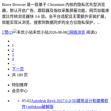
Brave Browser 是一款基于 Chromium 内核的隐私优先型浏览
器，默认开启广告、跟踪器及指纹采集屏蔽功能，网页加载速
度比传统浏览器快 3-6 倍。全平台适配且无需额外安装扩展，
就能实现从浏览、搜索到数据同步的全方位隐私保护，...

赞(
2
)
禾优小站
2026-08-08

网络浏览
阅读(
)
1
2
3
4
...
下一页
共 189 页
特别推荐
会员中心
05-02
Autodesk Revit 2027.0.2(3D建筑设计和建模软
件) m0nkrus破解版