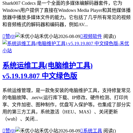
Shark007 Codecs 是一个全面的多媒体编解码器套件，它为
Windows用户提供了直接在Windows Media Player和其他媒体播
放器中播放多媒体文件的能力。它包括了几乎所有常见的视频
和音频格式的解码器和编码器，例如AV...

赞(
0
)
禾优小站
2026-08-09

视频软件
阅读(
)
系统运维工具(电脑维护工具)
v5.19.19.807 中文绿色版
系统运维管理，是一款免安装的电脑维护工具，支持修复常见
的电脑故障、.net/vc运行库下载、IP修改、硬件检测、打印共
享、文件加密、图种制作，优盘写入保护等。也集成了部分实
用的第三方工具，系统激活（HEU、MAS）、关闭更新
（wub）、关闭...

赞(
0
)
禾优小站
2026-08-09

系统工具
阅读(
)