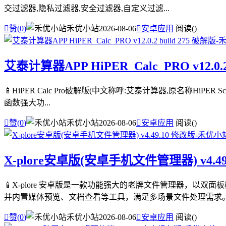
交过滤器,隐私过滤器,安全过滤器,自定义过滤...

赞(
0
)
禾优小站
2026-08-06

安卓应用
阅读(
)
艾泰计算器APP HiPER_Calc_PRO v12.0.2
📱HiPER Calc Pro破解版(中文称呼:艾泰计算器,原名称HiPE
函数强大功...

赞(
0
)
禾优小站
2026-08-06

安卓应用
阅读(
)
X-plore安卓版(安卓手机文件管理器) v4.49
📱X-plore 安卓版是一款功能强大的老牌文件管理器，以
并内置媒体预览、文档查看等工具，满足多场景文件处理需求。 .

赞(
0
)
禾优小站
2026-08-06

安卓应用
阅读(
)