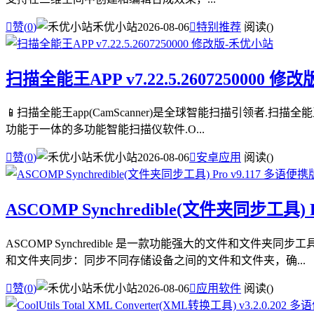

赞(
0
)
禾优小站
2026-08-06

特别推荐
阅读(
)
扫描全能王APP v7.22.5.2607250000 修改
📱扫描全能王app(CamScanner)是全球智能扫描引领者.扫
功能于一体的多功能智能扫描仪软件.O...

赞(
0
)
禾优小站
2026-08-06

安卓应用
阅读(
)
ASCOMP Synchredible(文件夹同步工具) 
ASCOMP Synchredible 是一款功能强大的文件和
和文件夹同步：同步不同存储设备之间的文件和文件夹，确...

赞(
0
)
禾优小站
2026-08-06

应用软件
阅读(
)