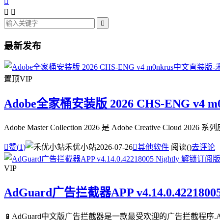




最新发布
置顶
VIP
Adobe全家桶安装版 2026 CHS-ENG v4 
Adobe Master Collection 2026 是 Adobe Creative

赞(
1
)
禾优小站
2026-07-26

其他软件
阅读(
)
去评论
VIP
AdGuard广告拦截器APP v4.14.0.4221800
📱AdGuard中文版广告拦截器是一款最受欢迎的广告拦截程序.A