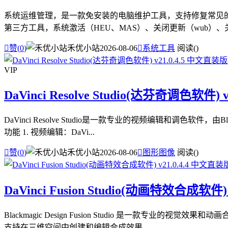
系统运维管理，是一款免安装的电脑维护工具，支持修复常见的电
第三方工具，系统激活（HEU、MAS）、关闭更新（wub）、关闭

赞(
0
)
禾优小站
2026-08-06

系统工具
阅读(
)
VIP
DaVinci Resolve Studio(达芬奇调色软件) 
DaVinci Resolve Studio是一款专业的视频编辑和调
功能 1. 视频编辑：DaVi...

赞(
0
)
禾优小站
2026-08-06

图形图像
阅读(
)
DaVinci Fusion Studio(动画特效合成软件)
Blackmagic Design Fusion Studio 是一
支持在三维空间中创建和编辑合成效果，...