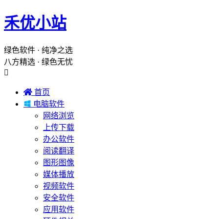
禾优小站
绿色软件 · 纯净之选
八方精选 · 绿色无忧


首页

电脑软件
网络浏览
上传下载
办公软件
阅读翻译
图形图像
媒体播放
视频软件
安全软件
应用软件