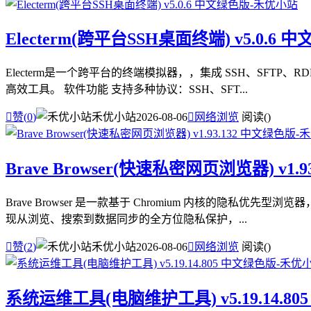
Electerm(跨平台SSH桌面终端) v5.0.6 
Electerm是一个跨平台的终端模拟器，，集成 SSH、SF
高效工具。 软件功能 支持多种协议：SSH、SFT...

赞(
0
)
禾优小站
2026-08-06

网络浏览
阅读(
)
Brave Browser(快速私密网页浏览器) v1.
Brave Browser 是一款基于 Chromium 内核的
现从浏览、搜索到数据同步的全方位隐私保护，...

赞(
2
)
禾优小站
2026-08-06

网络浏览
阅读(
)
系统运维工具(电脑维护工具) v5.19.14.8