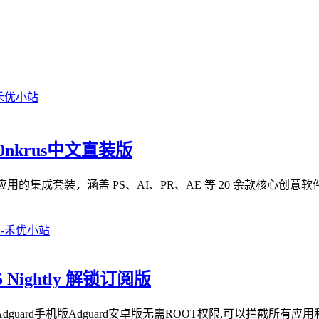
m0nkrus中文直装版
 Cloud 2026 系列应用的集成套装，涵盖 PS、AI、PR、AE 等 20 余款核
5 Nightly 解锁订阅版
dguard手机版Adguard安卓版无需ROOT权限,可以拦截所