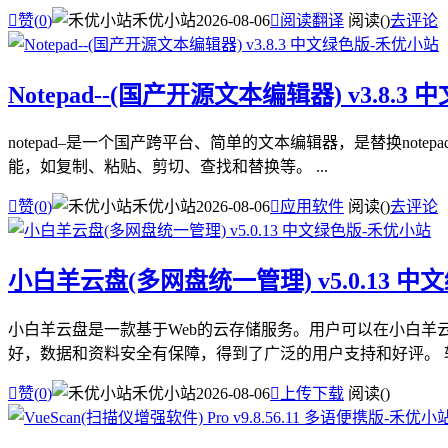

赞(
0
)
禾优小站
2026-08-06

阅读翻译
阅读(
)
去评论
Notepad--(国产开源文本编辑器) v3.8.3
notepad–是一个国产跨平台、简单的文本编辑器，是替换note
能，如复制、粘贴、剪切、查找和替换等。 ...

赞(
0
)
禾优小站
2026-08-06

应用软件
阅读(
)
去评论
小白羊云盘(多网盘统一管理) v5.0.13 中
小白羊云盘是一款基于Web的云存储服务。用户可以在小白
好，数据和资料安全有保障，得到了广泛的用户支持和好评。 软件

赞(
0
)
禾优小站
2026-08-06

上传下载
阅读(
)