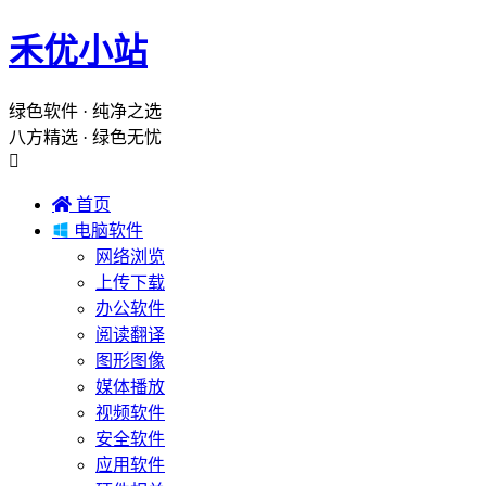
禾优小站
绿色软件 · 纯净之选
八方精选 · 绿色无忧


首页

电脑软件
网络浏览
上传下载
办公软件
阅读翻译
图形图像
媒体播放
视频软件
安全软件
应用软件