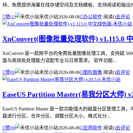
持、免费提供海量在线存储空间及文档模板、支持阅读和输出PDF

赞(
1
)
禾优小站
2026-08-06

办公软件
阅读(
)
去评论
XnConvert(图像批量处理软件) v1.115.
XnConvert 是一款跨平台的免费批量图像处理工具，支持超
面与高效批处理能力适配专业与日常需求。 软件功能...

赞(
0
)
禾优小站
2026-08-06

图形图像
阅读(
)
去评论
EaseUS Partition Master(易我分区大师) v2
EaseUS Partition Master 是一款功能强大的
盘进行分区、合并分区、调整分区大小、格式化分...

赞(
0
)
禾优小站
2026-08-06

应用软件
阅读(
)
去评论