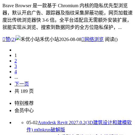
Brave Browser 是一款基于 Chromium 内核的隐私优先型浏览
器，默认开启广告、跟踪器及指纹采集屏蔽功能，网页加载速
度比传统浏览器快 3-6 倍。全平台适配且无需额外安装扩展，
就能实现从浏览、搜索到数据同步的全方位隐私保护，...

赞(
2
)
禾优小站
2026-08-08

网络浏览
阅读(
)
1
2
3
4
...
下一页
共 189 页
特别推荐
会员中心
05-02
Autodesk Revit 2027.0.2(3D建筑设计和建模软
件) m0nkrus破解版