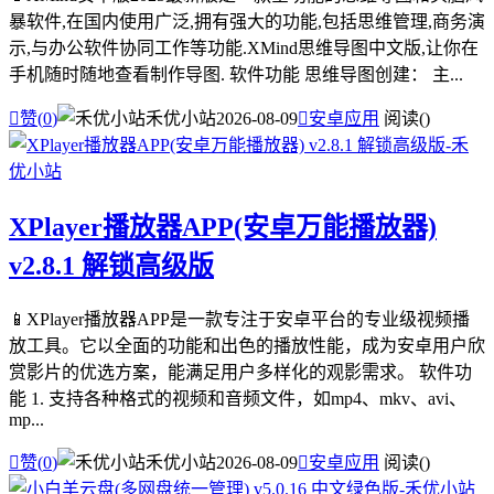
暴软件,在国内使用广泛,拥有强大的功能,包括思维管理,商务演
示,与办公软件协同工作等功能.XMind思维导图中文版,让你在
手机随时随地查看制作导图. 软件功能 思维导图创建： 主...

赞(
0
)
禾优小站
2026-08-09

安卓应用
阅读(
)
XPlayer播放器APP(安卓万能播放器)
v2.8.1 解锁高级版
📱XPlayer播放器APP是一款专注于安卓平台的专业级视频播
放工具。它以全面的功能和出色的播放性能，成为安卓用户欣
赏影片的优选方案，能满足用户多样化的观影需求。 软件功
能 1. 支持各种格式的视频和音频文件，如mp4、mkv、avi、
mp...

赞(
0
)
禾优小站
2026-08-09

安卓应用
阅读(
)