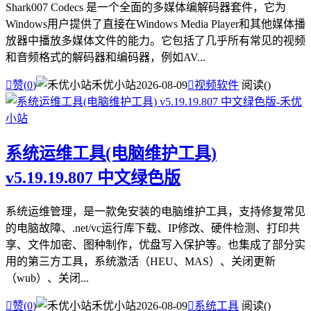
Shark007 Codecs 是一个全面的多媒体编解码器套件，它为
Windows用户提供了直接在Windows Media Player和其他媒体播
放器中播放多媒体文件的能力。它包括了几乎所有常见的视频
和音频格式的解码器和编码器，例如AV...

赞(
0
)
禾优小站
2026-08-09

视频软件
阅读(
)
系统运维工具(电脑维护工具)
v5.19.19.807 中文绿色版
系统运维管理，是一款免安装的电脑维护工具，支持修复常见
的电脑故障、.net/vc运行库下载、IP修改、硬件检测、打印共
享、文件加密、图种制作，优盘写入保护等。也集成了部分实
用的第三方工具，系统激活（HEU、MAS）、关闭更新
（wub）、关闭...

赞(
0
)
禾优小站
2026-08-09

系统工具
阅读(
)