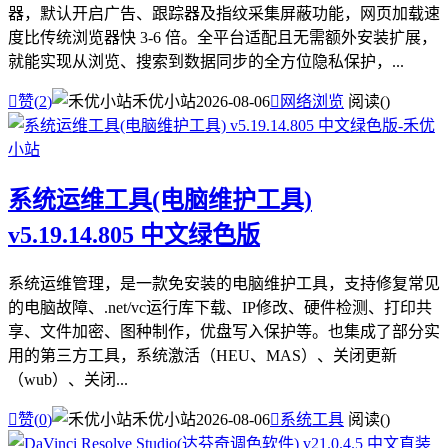
器，默认开启广告、跟踪器及指纹采集屏蔽功能，网页加载速
度比传统浏览器快 3-6 倍。全平台适配且无需额外安装扩展，
就能实现从浏览、搜索到数据同步的全方位隐私保护，...

赞(
2
)
禾优小站
2026-08-06

网络浏览
阅读(
)
系统运维工具(电脑维护工具)
v5.19.14.805 中文绿色版
系统运维管理，是一款免安装的电脑维护工具，支持修复常见
的电脑故障、.net/vc运行库下载、IP修改、硬件检测、打印共
享、文件加密、图种制作，优盘写入保护等。也集成了部分实
用的第三方工具，系统激活（HEU、MAS）、关闭更新
（wub）、关闭...

赞(
0
)
禾优小站
2026-08-06

系统工具
阅读(
)