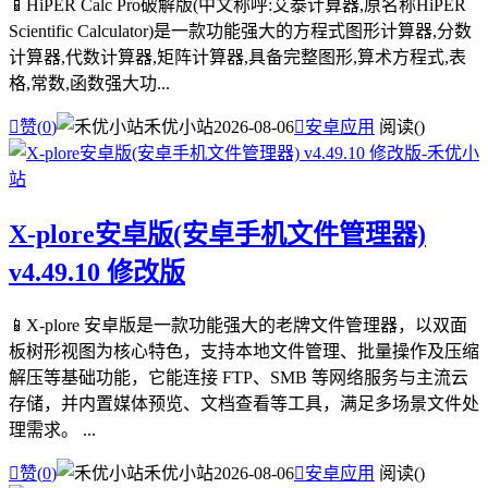
📱HiPER Calc Pro破解版(中文称呼:艾泰计算器,原名称HiPER
Scientific Calculator)是一款功能强大的方程式图形计算器,分数
计算器,代数计算器,矩阵计算器,具备完整图形,算术方程式,表
格,常数,函数强大功...

赞(
0
)
禾优小站
2026-08-06

安卓应用
阅读(
)
X-plore安卓版(安卓手机文件管理器)
v4.49.10 修改版
📱X-plore 安卓版是一款功能强大的老牌文件管理器，以双面
板树形视图为核心特色，支持本地文件管理、批量操作及压缩
解压等基础功能，它能连接 FTP、SMB 等网络服务与主流云
存储，并内置媒体预览、文档查看等工具，满足多场景文件处
理需求。 ...

赞(
0
)
禾优小站
2026-08-06

安卓应用
阅读(
)