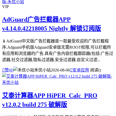
VIP
AdGuard广告拦截器APP
v4.14.0.42218005 Nightly 解锁订阅版
📱AdGuard中文版广告拦截器是一款最受欢迎的广告拦截程
序.Adguard手机版Adguard安卓版无需ROOT权限,可以拦截所
有应用和浏览器的广告.具有广告内容拦截跟踪器(包括:广告过
滤器,社交过滤器,隐私过滤器,安全过滤器,自定义过滤...

赞(
0
)
禾优小站
2026-08-06

安卓应用
阅读(
)
艾泰计算器APP HiPER_Calc_PRO
v12.0.2 build 275 破解版