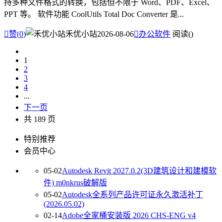
持多种文件格式的转换，包括但不限于 Word、PDF、Excel、
PPT 等。 软件功能 CoolUtils Total Doc Converter 是...

赞(
0
)
禾优小站
2026-08-06

办公软件
阅读(
)
1
2
3
4
...
下一页
共 189 页
特别推荐
会员中心
05-02
Autodesk Revit 2027.0.2(3D建筑设计和建模软
件) m0nkrus破解版
05-02
Autodesk全系列产品许可证永久激活补丁
(2026.05.02)
02-14
Adobe全家桶安装版 2026 CHS-ENG v4