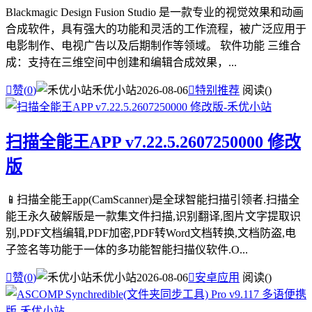
Blackmagic Design Fusion Studio 是一款专业的视觉效果和动画
合成软件，具有强大的功能和灵活的工作流程，被广泛应用于
电影制作、电视广告以及后期制作等领域。 软件功能 三维合
成：支持在三维空间中创建和编辑合成效果，...

赞(
0
)
禾优小站
2026-08-06

特别推荐
阅读(
)
扫描全能王APP v7.22.5.2607250000 修改
版
📱扫描全能王app(CamScanner)是全球智能扫描引领者.扫描全
能王永久破解版是一款集文件扫描,识别翻译,图片文字提取识
别,PDF文档编辑,PDF加密,PDF转Word文档转换,文档防盗,电
子签名等功能于一体的多功能智能扫描仪软件.O...

赞(
0
)
禾优小站
2026-08-06

安卓应用
阅读(
)