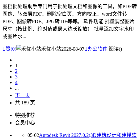
图档批处理助手专门用于批处理文档和图像的工具，如PDF转
图像、转双层PDF、删除空白页、方向校正、word文件转
PDF、图像转PDF、JPG转TIF等等。 软件功能 批量调整图片
尺寸（按比例、绝对值或最大边长缩放） 批量添加文字水印
或图片水...

赞(
0
)
禾优小站
2026-08-07

办公软件
阅读(
)
1
2
3
4
...
下一页
共 189 页
特别推荐
会员中心
05-02
Autodesk Revit 2027.0.2(3D建筑设计和建模软