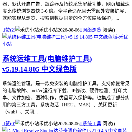
器，默认开启广告、跟踪器及指纹采集屏蔽功能，网页加载速
度比传统浏览器快 3-6 倍。全平台适配且无需额外安装扩展，
就能实现从浏览、搜索到数据同步的全方位隐私保护，...

赞(
2
)
禾优小站
2026-08-06

网络浏览
阅读(
)
系统运维工具(电脑维护工具)
v5.19.14.805 中文绿色版
系统运维管理，是一款免安装的电脑维护工具，支持修复常见
的电脑故障、.net/vc运行库下载、IP修改、硬件检测、打印共
享、文件加密、图种制作，优盘写入保护等。也集成了部分实
用的第三方工具，系统激活（HEU、MAS）、关闭更新
（wub）、关闭...

赞(
0
)
禾优小站
2026-08-06

系统工具
阅读(
)