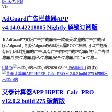
VIP
AdGuard广告拦截器APP
v4.14.0.42218005 Nightly 解锁订阅版
📱AdGuard中文版广告拦截器是一款最受欢迎的广告拦截程
序.Adguard手机版Adguard安卓版无需ROOT权限,可以拦截所
有应用和浏览器的广告.具有广告内容拦截跟踪器(包括:广告过
滤器,社交过滤器,隐私过滤器,安全过滤器,自定义过滤...

赞(
0
)
禾优小站
2026-08-06

安卓应用
阅读(
)
艾泰计算器APP HiPER_Calc_PRO
v12.0.2 build 275 破解版