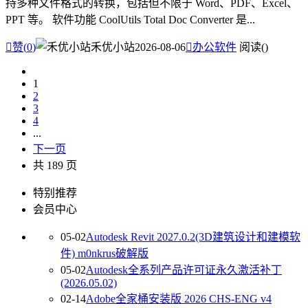
持多种文件格式的转换，包括但不限于 Word、PDF、Excel、
PPT 等。 软件功能 CoolUtils Total Doc Converter 是...

赞(
0
)
禾优小站
2026-08-06

办公软件
阅读(
)
1
2
3
4
...
下一页
共 189 页
特别推荐
会员中心
05-02
Autodesk Revit 2027.0.2(3D建筑设计和建模软
件) m0nkrus破解版
05-02
Autodesk全系列产品许可证永久激活补丁
(2026.05.02)
02-14
Adobe全家桶安装版 2026 CHS-ENG v4