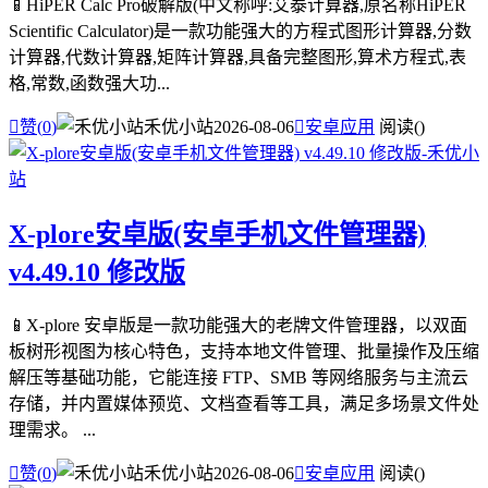
📱HiPER Calc Pro破解版(中文称呼:艾泰计算器,原名称HiPER
Scientific Calculator)是一款功能强大的方程式图形计算器,分数
计算器,代数计算器,矩阵计算器,具备完整图形,算术方程式,表
格,常数,函数强大功...

赞(
0
)
禾优小站
2026-08-06

安卓应用
阅读(
)
X-plore安卓版(安卓手机文件管理器)
v4.49.10 修改版
📱X-plore 安卓版是一款功能强大的老牌文件管理器，以双面
板树形视图为核心特色，支持本地文件管理、批量操作及压缩
解压等基础功能，它能连接 FTP、SMB 等网络服务与主流云
存储，并内置媒体预览、文档查看等工具，满足多场景文件处
理需求。 ...

赞(
0
)
禾优小站
2026-08-06

安卓应用
阅读(
)