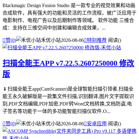
Blackmagic Design Fusion Studio 是一款专业的视觉效果和动画
合成软件，具有强大的功能和灵活的工作流程，被广泛应用于
电影制作、电视广告以及后期制作等领域。 软件功能 三维合
成：支持在三维空间中创建和编辑合成效果，...

赞(
0
)
禾优小站
2026-08-06

特别推荐
阅读(
)
扫描全能王APP v7.22.5.2607250000 修改
版
📱扫描全能王app(CamScanner)是全球智能扫描引领者.扫描全
能王永久破解版是一款集文件扫描,识别翻译,图片文字提取识
别,PDF文档编辑,PDF加密,PDF转Word文档转换,文档防盗,电
子签名等功能于一体的多功能智能扫描仪软件.O...

赞(
0
)
禾优小站
2026-08-06

安卓应用
阅读(
)