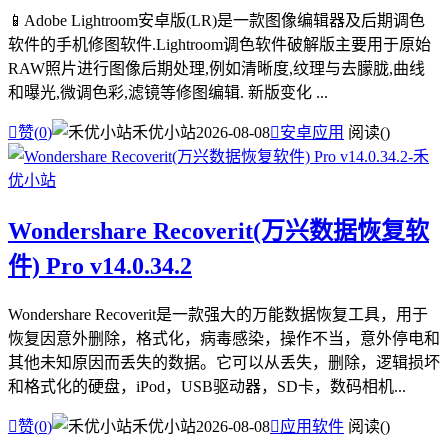
📱Adobe Lightroom安卓版(LR)是一款图像编辑器及后期调色
软件的手机修图软件.Lightroom调色软件破解版主要用于原始
RAW照片进行图像后期处理,例如清晰度,纹理与去朦胧,曲线
和曝光,微调色彩,滤镜等修图编辑. 新版变化 ...

赞(
0
)
禾优小站
2026-08-08

安卓应用
阅读(
)
Wondershare Recoverit(万兴数据恢复软
件) Pro v14.0.34.2
Wondershare Recoverit是一款强大的万能数据恢复工具，用于
恢复因意外删除，格式化，病毒感染，操作不当，意外停电和
其他未知原因而丢失的数据。它可以从丢失，删除，逻辑损坏
和格式化的硬盘，iPod，USB驱动器，SD卡，数码相机...

赞(
0
)
禾优小站
2026-08-08

应用软件
阅读(
)