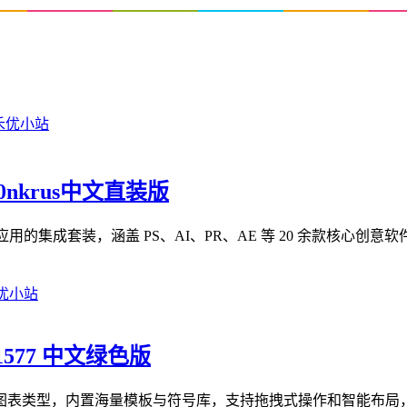
m0nkrus中文直装版
 Cloud 2026 系列应用的集成套装，涵盖 PS、AI、PR、AE 等 20 余款核
.1577 中文绿色版
形图表类型，内置海量模板与符号库，支持拖拽式操作和智能布局