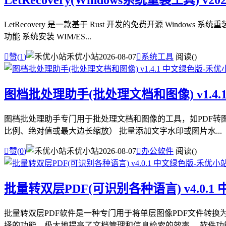
LetRecovery(Windows系统重装工具) v20
LetRecovery 是一款基于 Rust 开发的免费开源 Wind
功能 系统安装 WIM/ES...

赞(
1
)
禾优小站
2026-08-07

系统工具
阅读(
)
图档批处理助手(批处理文档和图像) v1.4.
图档批处理助手专门用于批处理文档和图像的工具，如PDF转图像、
比例、绝对值或最大边长缩放） 批量添加文字水印或图片水...

赞(
0
)
禾优小站
2026-08-07

办公软件
阅读(
)
批量转双层PDF(可识别各种语言) v4.0.1
批量转双层PDF软件是一种专门用于将单层图像PDF文件转换
择的功能，极大地提高了文档管理和信息检索的效率。 软件功能 1.