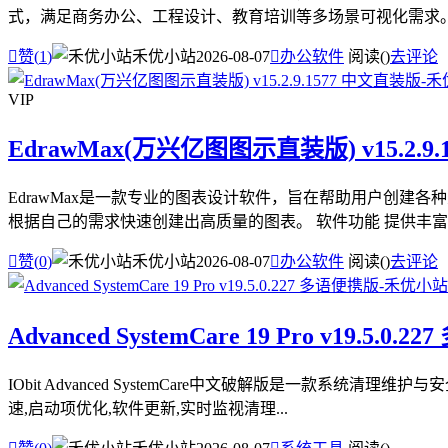
式，满足商务办公、工程设计、教育培训等多场景可视化需求。 软

赞(
1
)
禾优小站
2026-08-07

办公软件
阅读(
)
去评论
VIP
EdrawMax(万兴亿图图示直装版) v15.2.9
EdrawMax是一款专业的图表设计软件，旨在帮助用户创
根据自己的需求快速创建出高质量的图表。 软件功能 提供丰富的

赞(
0
)
禾优小站
2026-08-07

办公软件
阅读(
)
去评论
Advanced SystemCare 19 Pro v19.5.0.
IObit Advanced SystemCare中文破解版是一款
速,启动项优化,软件更新,实时监视清理...