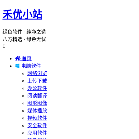
禾优小站
绿色软件 · 纯净之选
八方精选 · 绿色无忧


首页

电脑软件
网络浏览
上传下载
办公软件
阅读翻译
图形图像
媒体播放
视频软件
安全软件
应用软件