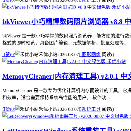

赞(
0
)
禾优小站
2026-08-07

系统工具
阅读(
)
bkViewer小巧精悍数码照片浏览器 v8.8
bkViewer 是一款小巧精悍的数码照片浏览器，能方便的进行
格式的即时预览，具备图片编辑、元数据解析、批量处理等...

赞(
0
)
禾优小站
2026-08-07

图形图像
阅读(
)
MemoryCleaner(内存清理工具) v2.0.1
MemoryCleaner 是一款专为优化计算机内存而设计的工具
和效率，适合需要保持系统高性能的用户。 软件功...

赞(
0
)
禾优小站
2026-08-07

系统工具
阅读(
)