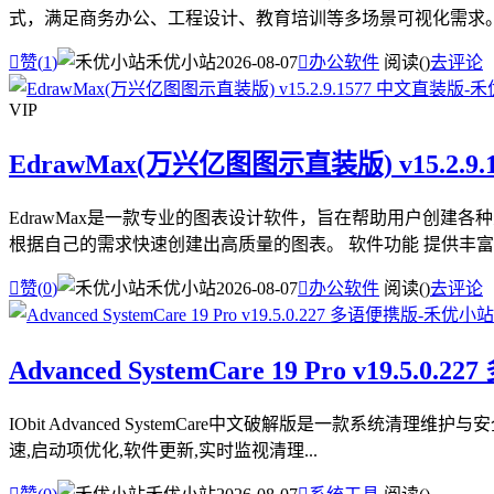
式，满足商务办公、工程设计、教育培训等多场景可视化需求。 软

赞(
1
)
禾优小站
2026-08-07

办公软件
阅读(
)
去评论
VIP
EdrawMax(万兴亿图图示直装版) v15.2.9
EdrawMax是一款专业的图表设计软件，旨在帮助用户创
根据自己的需求快速创建出高质量的图表。 软件功能 提供丰富的

赞(
0
)
禾优小站
2026-08-07

办公软件
阅读(
)
去评论
Advanced SystemCare 19 Pro v19.5.0.
IObit Advanced SystemCare中文破解版是一款
速,启动项优化,软件更新,实时监视清理...