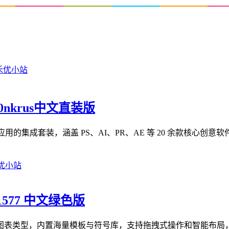
m0nkrus中文直装版
 Cloud 2026 系列应用的集成套装，涵盖 PS、AI、PR、AE 等 20 余款核
.1577 中文绿色版
形图表类型，内置海量模板与符号库，支持拖拽式操作和智能布局