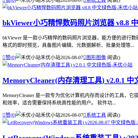

赞(
0
)
禾优小站
2026-08-07

系统工具
阅读(
)
bkViewer小巧精悍数码照片浏览器 v8.8
bkViewer 是一款小巧精悍的数码照片浏览器，能方便的进行
格式的即时预览，具备图片编辑、元数据解析、批量处理等...

赞(
0
)
禾优小站
2026-08-07

图形图像
阅读(
)
MemoryCleaner(内存清理工具) v2.0.1
MemoryCleaner 是一款专为优化计算机内存而设计的工具
和效率，适合需要保持系统高性能的用户。 软件功...

赞(
0
)
禾优小站
2026-08-07

系统工具
阅读(
)