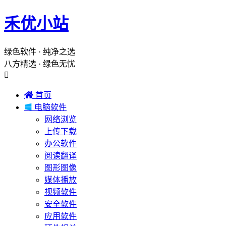
禾优小站
绿色软件 · 纯净之选
八方精选 · 绿色无忧


首页

电脑软件
网络浏览
上传下载
办公软件
阅读翻译
图形图像
媒体播放
视频软件
安全软件
应用软件