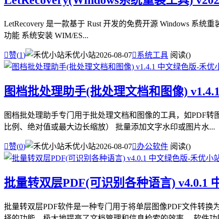
LetRecovery(Windows系统重装工具) v20
LetRecovery 是一款基于 Rust 开发的免费开源 Wind
功能 系统安装 WIM/ES...

赞(
1
)
禾优小站
2026-08-07

系统工具
阅读(
)
图档批处理助手(批处理文档和图像) v1.4.
图档批处理助手专门用于批处理文档和图像的工具，如PDF转图像、
比例、绝对值或最大边长缩放） 批量添加文字水印或图片水...

赞(
0
)
禾优小站
2026-08-07

办公软件
阅读(
)
批量转双层PDF(可识别各种语言) v4.0.1
批量转双层PDF软件是一种专门用于将单层图像PDF文件转换
择的功能，极大地提高了文档管理和信息检索的效率。 软件功能 1.