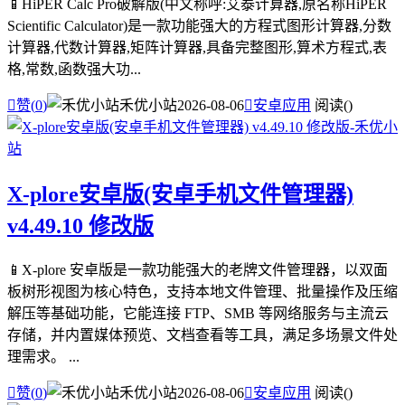
📱HiPER Calc Pro破解版(中文称呼:艾泰计算器,原名称HiPER
Scientific Calculator)是一款功能强大的方程式图形计算器,分数
计算器,代数计算器,矩阵计算器,具备完整图形,算术方程式,表
格,常数,函数强大功...

赞(
0
)
禾优小站
2026-08-06

安卓应用
阅读(
)
X-plore安卓版(安卓手机文件管理器)
v4.49.10 修改版
📱X-plore 安卓版是一款功能强大的老牌文件管理器，以双面
板树形视图为核心特色，支持本地文件管理、批量操作及压缩
解压等基础功能，它能连接 FTP、SMB 等网络服务与主流云
存储，并内置媒体预览、文档查看等工具，满足多场景文件处
理需求。 ...

赞(
0
)
禾优小站
2026-08-06

安卓应用
阅读(
)