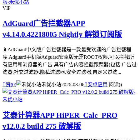
VIP
AdGuard广告拦截器APP
v4.14.0.42218005 Nightly 解锁订阅版
📱AdGuard中文版广告拦截器是一款最受欢迎的广告拦截程
序.Adguard手机版Adguard安卓版无需ROOT权限,可以拦截所
有应用和浏览器的广告.具有广告内容拦截跟踪器(包括:广告过
滤器,社交过滤器,隐私过滤器,安全过滤器,自定义过滤...

赞(
0
)
禾优小站
2026-08-06

安卓应用
阅读(
)
艾泰计算器APP HiPER_Calc_PRO
v12.0.2 build 275 破解版