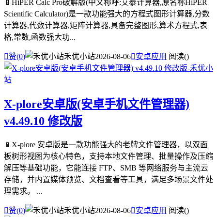
📱HiPER Calc Pro破解版(中文称呼:艾泰计算器,原名称HiPER
Scientific Calculator)是一款功能强大的方程式图形计算器,分数
计算器,代数计算器,矩阵计算器,具备完整图形,算术方程式,表
格,常数,函数强大功...

赞(
0
)
禾优小站
2026-08-06

安卓应用
阅读(
)
X-plore安卓版(安卓手机文件管理器)
v4.49.10 修改版
📱X-plore 安卓版是一款功能强大的老牌文件管理器，以双面
板树形视图为核心特色，支持本地文件管理、批量操作及压缩
解压等基础功能，它能连接 FTP、SMB 等网络服务与主流云
存储，并内置媒体预览、文档查看等工具，满足多场景文件处
理需求。 ...

赞(
0
)
禾优小站
2026-08-06

安卓应用
阅读(
)