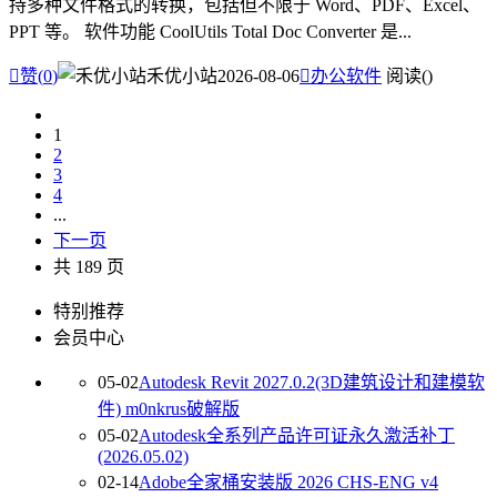
持多种文件格式的转换，包括但不限于 Word、PDF、Excel、
PPT 等。 软件功能 CoolUtils Total Doc Converter 是...

赞(
0
)
禾优小站
2026-08-06

办公软件
阅读(
)
1
2
3
4
...
下一页
共 189 页
特别推荐
会员中心
05-02
Autodesk Revit 2027.0.2(3D建筑设计和建模软
件) m0nkrus破解版
05-02
Autodesk全系列产品许可证永久激活补丁
(2026.05.02)
02-14
Adobe全家桶安装版 2026 CHS-ENG v4