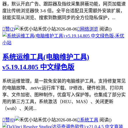
器，默认开启广告、跟踪器及指纹采集屏蔽功能，网页加载速
度比传统浏览器快 3-6 倍。全平台适配且无需额外安装扩展，
就能实现从浏览、搜索到数据同步的全方位隐私保护，...

赞(
2
)
禾优小站
2026-08-06

网络浏览
阅读(
)
系统运维工具(电脑维护工具)
v5.19.14.805 中文绿色版
系统运维管理，是一款免安装的电脑维护工具，支持修复常见
的电脑故障、.net/vc运行库下载、IP修改、硬件检测、打印共
享、文件加密、图种制作，优盘写入保护等。也集成了部分实
用的第三方工具，系统激活（HEU、MAS）、关闭更新
（wub）、关闭...

赞(
0
)
禾优小站
2026-08-06

系统工具
阅读(
)