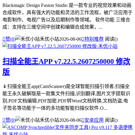
Blackmagic Design Fusion Studio 是一款专业的视觉效果和动画
合成软件，具有强大的功能和灵活的工作流程，被广泛应用于
电影制作、电视广告以及后期制作等领域。 软件功能 三维合
成：支持在三维空间中创建和编辑合成效果，...

赞(
0
)
禾优小站
2026-08-06

特别推荐
阅读(
)
扫描全能王APP v7.22.5.2607250000 修改
版
📱扫描全能王app(CamScanner)是全球智能扫描引领者.扫描全
能王永久破解版是一款集文件扫描,识别翻译,图片文字提取识
别,PDF文档编辑,PDF加密,PDF转Word文档转换,文档防盗,电
子签名等功能于一体的多功能智能扫描仪软件.O...

赞(
0
)
禾优小站
2026-08-06

安卓应用
阅读(
)